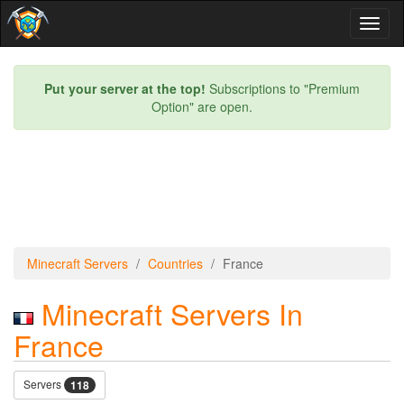
Toggl
naviga
Put your server at the top!
Subscriptions to "Premium
Option" are open.
Minecraft Servers
Countries
France
Minecraft Servers In
France
Servers
118