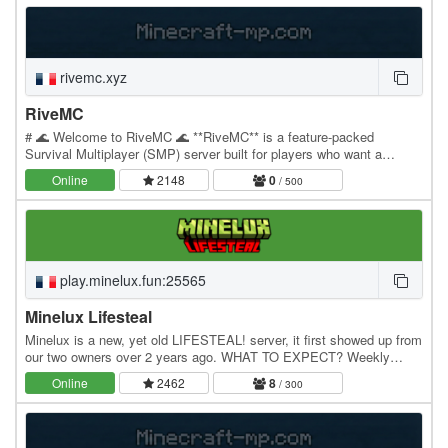
rivemc.xyz
RiveMC
# 🌊 Welcome to RiveMC 🌊 **RiveMC** is a feature-packed
Survival Multiplayer (SMP) server built for players who want a
smooth, fun, and unique experience. ✨ **Features:**…
Online
2148
0
/ 500
play.minelux.fun:25565
Minelux Lifesteal
Minelux is a new, yet old LIFESTEAL! server, it first showed up from
our two owners over 2 years ago. WHAT TO EXPECT? Weekly
EVENTS Active STAFF Lifesteal Arenas, SWORD,…
Online
2462
8
/ 300