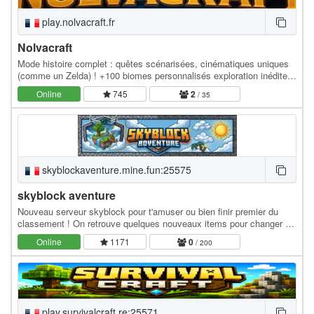
play.nolvacraft.fr
Nolvacraft
Mode histoire complet : quêtes scénarisées, cinématiques uniques
(comme un Zelda) ! +100 biomes personnalisés exploration inédite
de biomes incroyables (voir images)…
Online
745
2
/ 35
skyblockaventure.mine.fun:25575
skyblock aventure
Nouveau serveur skyblock pour t'amuser ou bien finir premier du
classement ! On retrouve quelques nouveaux items pour changer du
mode vanilla de minecraft. Bientôt un…
Online
1171
0
/ 200
play.survivalcraft.re:25571