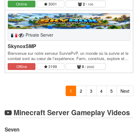
Online
3001
2
/ 100
Private Server
SkynoxSMP
Bienvenue sur notre serveur SurviePvP, un monde où la survie et le
combat sont au cœur de l’expérience. Farm, construis, explore et
affronte d’autres joueurs dans un…
Offline
3199
0
/ 2000
1
2
3
4
5
Next
Minecraft Server Gameplay Videos
Seven