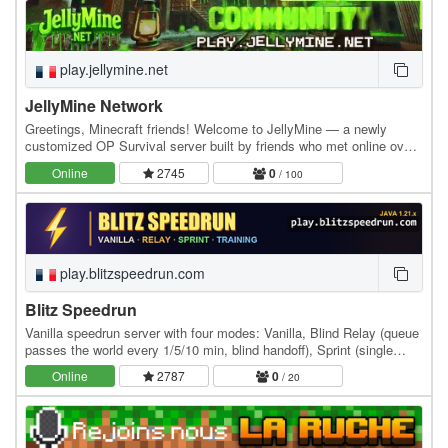
play.jellymine.net
JellyMine Network
Greetings, Minecraft friends! Welcome to JellyMine — a newly
customized OP Survival server built by friends who met online over
the years. IP: play.jellymine.net - Java…
Online
2745
0
/ 100
play.blitzspeedrun.com
Blitz Speedrun
Vanilla speedrun server with four modes: Vanilla, Blind Relay (queue
passes the world every 1/5/10 min, blind handoff), Sprint (single
objective, daily/weekly/random +…
Online
2787
0
/ 20