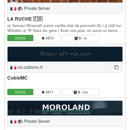
Private Server
LA RUCHE 🇫🇷​
🌿 Serveur Minecraft survie vanilla chat de proximité 26.1.2 chill fun
Whitelist 🌿 👋 Salut les gens ! Avec une pote, on ouvre un serveur
Minecraft survie vanilla sous…
Online
2870
0
/ 30
mc.cubixmc.fr
CubixMC
…
Online
2871
0
/ 200
Private Server