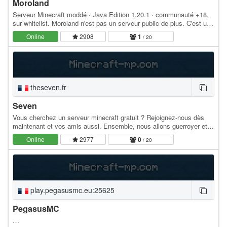
Moroland
Serveur Minecraft moddé · Java Edition 1.20.1 · communauté +18,
sur whitelist. Moroland n'est pas un serveur public de plus. C'est une
petite communauté d'adultes qui…
Online
2908
1
/ 20
theseven.fr
Seven
Vous cherchez un serveur minecraft gratuit ? Rejoignez-nous dès
maintenant et vos amis aussi. Ensemble, nous allons guerroyer et
bâtir ! Prenez Garde, la Nuit Sera…
Online
2977
0
/ 20
play.pegasusmc.eu:25625
PegasusMC
…