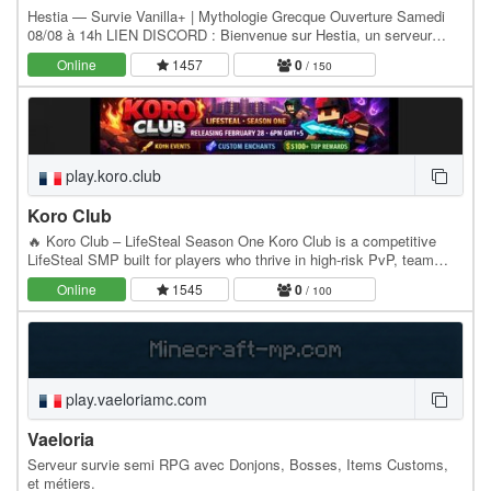
Hestia — Survie Vanilla+ | Mythologie Grecque Ouverture Samedi
08/08 à 14h LIEN DISCORD : Bienvenue sur Hestia, un serveur
survie semi-rp en 1.21.11 inspiré de la…
Online
1457
0
/ 150
play.koro.club
Koro Club
🔥 Koro Club – LifeSteal Season One Koro Club is a competitive
LifeSteal SMP built for players who thrive in high-risk PvP, team
wars, and long-term progression. Every…
Online
1545
0
/ 100
play.vaeloriamc.com
Vaeloria
Serveur survie semi RPG avec Donjons, Bosses, Items Customs,
et métiers.