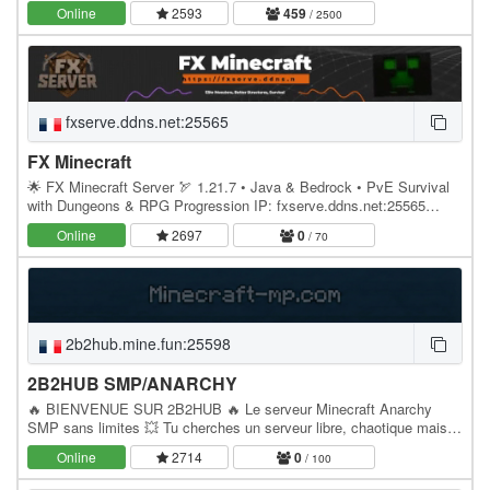
Online
2593
459
/ 2500
fxserve.ddns.net:25565
FX Minecraft
🌟 FX Minecraft Server 🏹 1.21.7 • Java & Bedrock • PvE Survival
with Dungeons & RPG Progression IP: fxserve.ddns.net:25565
Website: fxserve.ddns.net Discord:…
Online
2697
0
/ 70
2b2hub.mine.fun:25598
2B2HUB SMP/ANARCHY
🔥 BIENVENUE SUR 2B2HUB 🔥 Le serveur Minecraft Anarchy
SMP sans limites 💥 Tu cherches un serveur libre, chaotique mais
avec des features solides ? 👉 2B2HUB est fait pour…
Online
2714
0
/ 100