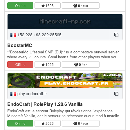
Online
1698
0
/ 100
152.228.198.222:25565
BoosterMC
**BoosterMc Lifesteal SMP (EU)** is a competitive survival server
where every kill counts. Steal hearts from other players when you
kill them and become stronger, but be…
Offline
1925
0
/ 67
play.endocraft.fr
EndoCraft | RolePlay 1.20.6 Vanilla
EndoCraft est le serveur Roleplay qui révolutionne l’expérience
Minecraft Vanilla, car le serveur ne nécessite aucun mod à installer !
Plongez dans une aventure…
Online
2026
0
/ 100