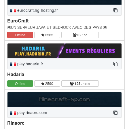
eurocraft.hg-hosting.fr
EuroCraft
🌍UN SERVEUR JAVA ET BEDROCK AVEC DES PAYS 🌍
Offline
2565
0
/ 100
play.hadaria.fr
Hadaria
Online
2590
125
/ 1000
play.rinaorc.com
Rinaorc