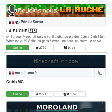
Private Server
LA RUCHE 🇫🇷​
🌿 Serveur Minecraft survie vanilla chat de proximité 26.1.2 chill fun
Whitelist 🌿 👋 Salut les gens ! Avec une pote, on ouvre un serveur
Minecraft survie vanilla sous…
Online
2770
0
/ 30
mc.cubixmc.fr
CubixMC
…
Online
2771
0
/ 200