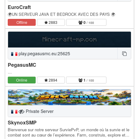
EuroCraft
🌍UN SERVEUR JAVA ET BEDROCK AVEC DES PAYS 🌍
Offline
2883
0
/ 100
play.pegasusmc.eu:25625
PegasusMC
…
Online
2894
1
/ 100
Private Server
SkynoxSMP
Bienvenue sur notre serveur SurviePvP, un monde où la survie et le
combat sont au cœur de l’expérience. Farm, construis, explore et