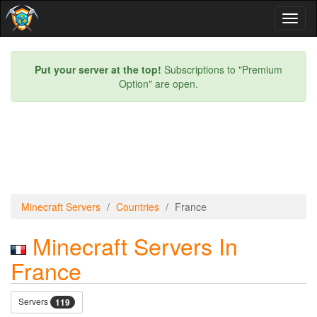
Toggl
naviga
Put your server at the top!
Subscriptions to "Premium
Option" are open.
Minecraft Servers
Countries
France
Minecraft Servers In
France
Servers
119