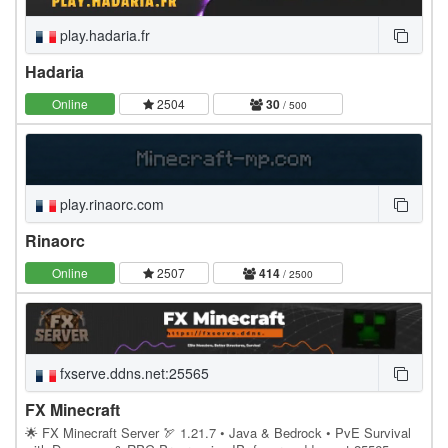
play.hadaria.fr
Hadaria
Online
2504
30
/ 500
play.rinaorc.com
Rinaorc
Online
2507
414
/ 2500
fxserve.ddns.net:25565
FX Minecraft
🌟 FX Minecraft Server 🏹 1.21.7 • Java & Bedrock • PvE Survival