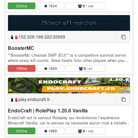
Online
1634
0
/ 100
152.228.198.222:25565
BoosterMC
**BoosterMc Lifesteal SMP (EU)** is a competitive survival server
where every kill counts. Steal hearts from other players when you
kill them and become stronger, but be…
Offline
1849
0
/ 67
play.endocraft.fr
EndoCraft | RolePlay 1.20.6 Vanilla
EndoCraft est le serveur Roleplay qui révolutionne l’expérience
Minecraft Vanilla, car le serveur ne nécessite aucun mod à installer !
Plongez dans une aventure…
Online
1969
0
/ 100