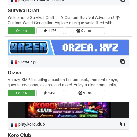
Survival Craft
Welcome to Survival Craft — A Custom Survival Adventure! 🌍
Custom World Generation Explore a unique world filled with
impressive landscapes, mountains, forests, rivers,…
Online
1176
9
/ 1000
orzea.xyz
Orzea
A cozy SMP including a custom texture pack, free crate keys,
quests, economy, claims, and more! Enjoy a nice community,
unique enchants, collect hats, and make the best…
Online
1428
1
/ 50
play.koro.club
Koro Club