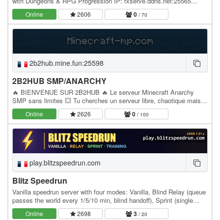
with Dungeons & RPG Progression IP: fxserve.ddns.net:25565
Website: fxserve.ddns.net Discord:…
Online
2606
0
/ 70
2b2hub.mine.fun:25598
2B2HUB SMP/ANARCHY
🔥 BIENVENUE SUR 2B2HUB 🔥 Le serveur Minecraft Anarchy
SMP sans limites 💥 Tu cherches un serveur libre, chaotique mais
avec des features solides ? 👉 2B2HUB est fait pour…
Online
2626
0
/ 100
play.blitzspeedrun.com
Blitz Speedrun
Vanilla speedrun server with four modes: Vanilla, Blind Relay (queue
passes the world every 1/5/10 min, blind handoff), Sprint (single
objective, daily/weekly/random +…
Online
2698
3
/ 20