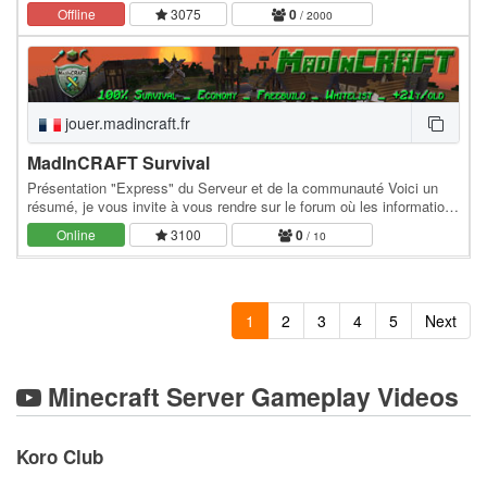
affronte d’autres joueurs dans un…
Offline
3075
0
/ 2000
jouer.madincraft.fr
MadInCRAFT Survival
Présentation "Express" du Serveur et de la communauté Voici un
résumé, je vous invite à vous rendre sur le forum où les informations
seront plus complètes. Serveur en…
Online
3100
0
/ 10
1
2
3
4
5
Next
Minecraft Server Gameplay Videos
Koro Club