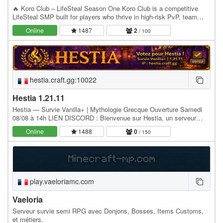
🔥 Koro Club – LifeSteal Season One Koro Club is a competitive
LifeSteal SMP built for players who thrive in high-risk PvP, team
wars, and long-term progression. Every…
Online
1487
2
/ 100
hestia.craft.gg:10022
Hestia 1.21.11
Hestia — Survie Vanilla+ | Mythologie Grecque Ouverture Samedi
08/08 à 14h LIEN DISCORD : Bienvenue sur Hestia, un serveur
survie semi-rp en 1.21.11 inspiré de la…
Online
1488
0
/ 150
play.vaeloriamc.com
Vaeloria
Serveur survie semi RPG avec Donjons, Bosses, Items Customs,
et métiers.