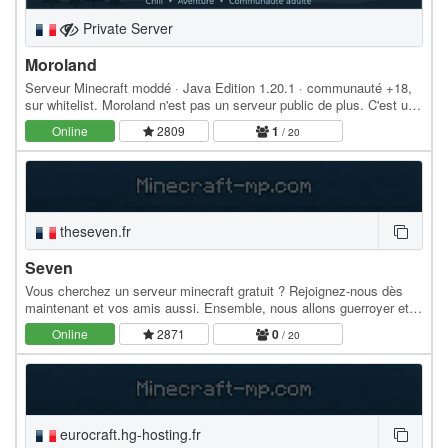
Private Server
Moroland
Serveur Minecraft moddé · Java Edition 1.20.1 · communauté +18,
sur whitelist. Moroland n'est pas un serveur public de plus. C'est une
petite communauté d'adultes qui…
Online
2809
1
/ 20
theseven.fr
Seven
Vous cherchez un serveur minecraft gratuit ? Rejoignez-nous dès
maintenant et vos amis aussi. Ensemble, nous allons guerroyer et
bâtir ! Prenez Garde, la Nuit Sera…
Online
2871
0
/ 20
eurocraft.hg-hosting.fr