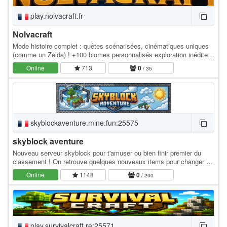
play.nolvacraft.fr
Nolvacraft
Mode histoire complet : quêtes scénarisées, cinématiques uniques
(comme un Zelda) ! +100 biomes personnalisés exploration inédite
de biomes incroyables (voir images)…
Online
713
0
/ 35
skyblockaventure.mine.fun:25575
skyblock aventure
Nouveau serveur skyblock pour t'amuser ou bien finir premier du
classement ! On retrouve quelques nouveaux items pour changer du
mode vanilla de minecraft. Bientôt un…
Online
1148
0
/ 200
play.survivalcraft.re:25571