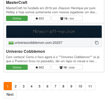
MasterCraft
MasterCraft foi fundado em 2016 por Jheyson Henrique por puro
Hobby e hoje somos juntamente com nossos jogadores um dos
maiores servidores de RankUP. Funcionamos em…
Online
653
16
/ 500
universocobblemon.com:20257
Universo Cobblemon
Com certeza! Como o foco agora é o **Universo Cobblemon** (e já
que o Pixelmon ficou no passado), dei um tapa no visual e nos
detalhes técnicos para combinar com a nova…
Online
662
16
/ 2026
1
2
3
4
5
6
7
8
9
10
11
Next