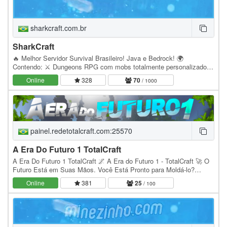
sharkcraft.com.br
SharkCraft
🔥 Melhor Servidor Survival Brasileiro! Java e Bedrock! 🌍
Contendo: ⚔️ Dungeons RPG com mobs totalmente personalizados!
✨ Encantamentos únicos e exclusivos do servidor!…
Online
328
70
/ 1000
painel.redetotalcraft.com:25570
A Era Do Futuro 1 TotalCraft
A Era Do Futuro 1 TotalCraft 🌌 A Era do Futuro 1 - TotalCraft 🚀 O
Futuro Está em Suas Mãos. Você Está Pronto para Moldá-lo?
Inspirado na lendária série dos YouTubers, A…
Online
381
25
/ 100