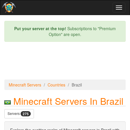
Toggl
naviga
Put your server at the top!
Subscriptions to "Premium
Option" are open.
Minecraft Servers
Countries
Brazil
Minecraft Servers In Brazil
Servers
275
Explore the exciting realm of Minecraft servers in Brazil with