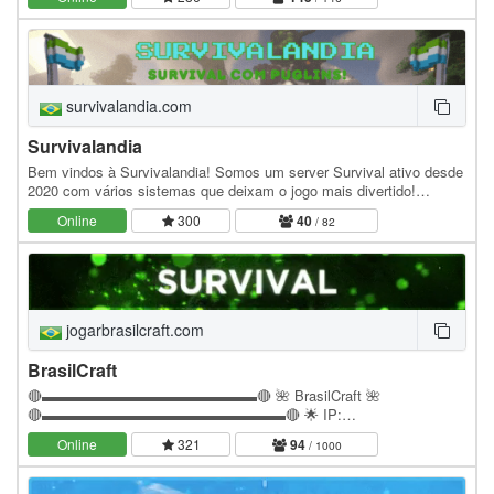
survivalandia.com
Survivalandia
Bem vindos à Survivalandia! Somos um server Survival ativo desde
2020 com vários sistemas que deixam o jogo mais divertido!
Suportamos versões da 1.16 até a mais…
Online
300
40
/ 82
jogarbrasilcraft.com
BrasilCraft
🔴▬▬▬▬▬▬▬▬▬▬▬▬▬▬▬🔴 🌺 BrasilCraft 🌺
🔴▬▬▬▬▬▬▬▬▬▬▬▬▬▬▬▬▬🔴 🌟 IP:
jogarbrasilcraft.com 🌟 Nome Do Servidor: BrasilCraft 🌟 Versão Do
Online
321
94
/ 1000
Servidor 1.8x - 1.21x 🌟 Principal Survival…