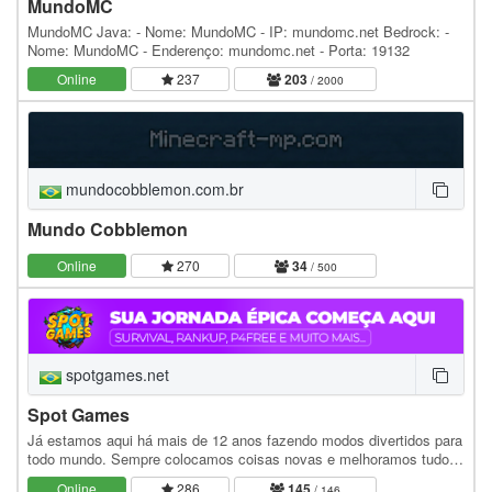
MundoMC
MundoMC Java: - Nome: MundoMC - IP: mundomc.net Bedrock: -
Nome: MundoMC - Enderenço: mundomc.net - Porta: 19132
Online
237
203
/ 2000
mundocobblemon.com.br
Mundo Cobblemon
Online
270
34
/ 500
spotgames.net
Spot Games
Já estamos aqui há mais de 12 anos fazendo modos divertidos para
todo mundo. Sempre colocamos coisas novas e melhoramos tudo
para você se divertir mais! Temos vários…
Online
286
145
/ 146