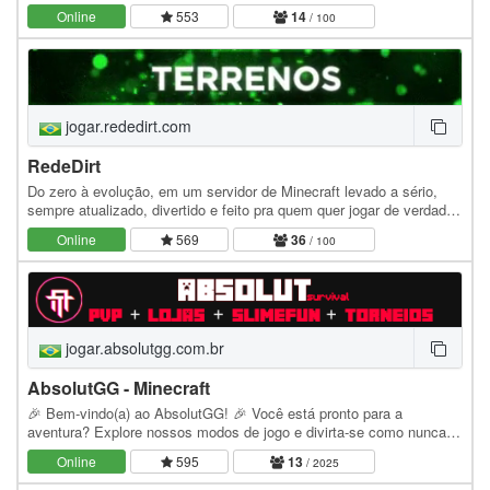
customizados 🐾 Pets & visuais únicos ⚔️ Clans & guerras intensas
Online
553
14
/ 100
🏡 Terrenos &…
jogar.rededirt.com
RedeDirt
Do zero à evolução, em um servidor de Minecraft levado a sério,
sempre atualizado, divertido e feito pra quem quer jogar de verdade.
Rede Dirt. Junte-se agora e construa…
Online
569
36
/ 100
jogar.absolutgg.com.br
AbsolutGG - Minecraft
🎉 Bem-vindo(a) ao AbsolutGG! 🎉 Você está pronto para a
aventura? Explore nossos modos de jogo e divirta-se como nunca!
IP JAVA: jogar.absolutgg.com.br IP BEDROCK:…
Online
595
13
/ 2025