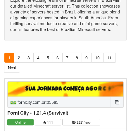
our detailed Minecraft server list. This collection showcases
a variety of servers hosted in Brazil, offering a unique blend
of gaming experiences for players in South America. From
thrilling survival modes to creative and mini-game servers,
our list features the best of Brazilian Minecraft servers.
1
2
3
4
5
6
7
8
9
10
11
Next
fornicity.com.br:25565
Forni City • 1.21.4 (Survival)
Online
111
227
/ 500