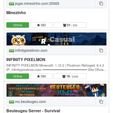
jogar.minezinho.com:25565
Minezinho
…
Online
382
51
/ 200
infinitypixelmon.com
INFINITY PIXELMON
INFINITY PIXELMON Minecraft: 1.12.2 | Pixelmon Reforged: 8.4.3
IP: infinitypixelmon.com ━━━━━━━━━━━━━━━━━━━━━━ Site Oficial:
🌐 Site Oficial Discord: 💬 Entre no nosso…
Online
386
19
/ 2026
mc.beuteugeu.com
Beuteugeu Server - Survival