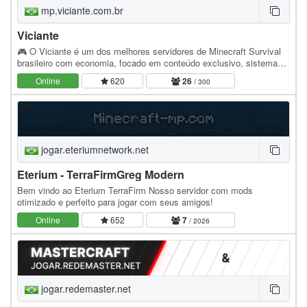
mp.viciante.com.br
Viciante
🎮 O Viciante é um dos melhores servidores de Minecraft Survival
brasileiro com economia, focado em conteúdo exclusivo, sistemas
únicos e uma comunidade ativa todos os…
Online
620
26
/ 300
jogar.eteriumnetwork.net
Eterium - TerraFirmGreg Modern
Bem vindo ao Eterium TerraFirm Nosso servidor com mods
otimizado e perfeito para jogar com seus amigos!
Online
652
7
/ 2026
jogar.redemaster.net