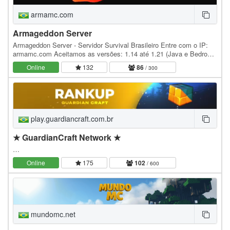
armamc.com
Armageddon Server
Armageddon Server - Servidor Survival Brasileiro Entre com o IP:
armamc.com Aceitamos as versões: 1.14 até 1.21 (Java e Bedrock
Edition) Sistemas Principais: Proteção de…
Online
132
86
/ 300
play.guardiancraft.com.br
★ GuardianCraft Network ★
…
Online
175
102
/ 600
mundomc.net