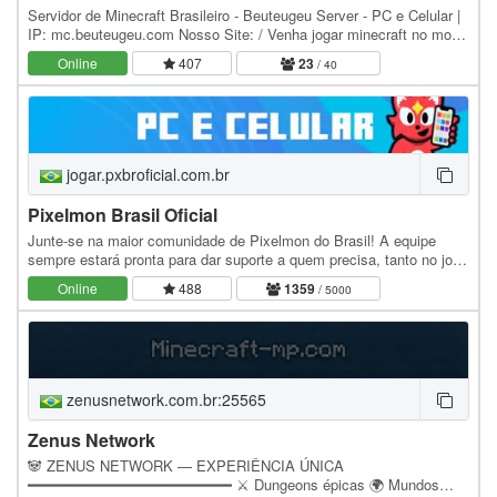
Servidor de Minecraft Brasileiro - Beuteugeu Server - PC e Celular |
IP: mc.beuteugeu.com Nosso Site: / Venha jogar minecraft no modo
sobrevivência com vários outros…
Online
407
23
/ 40
jogar.pxbroficial.com.br
Pixelmon Brasil Oficial
Junte-se na maior comunidade de Pixelmon do Brasil! A equipe
sempre estará pronta para dar suporte a quem precisa, tanto no jogo
quanto no nosso Discord. Aprenda a…
Online
488
1359
/ 5000
zenusnetwork.com.br:25565
Zenus Network
🐼 ZENUS NETWORK — EXPERIÊNCIA ÚNICA
━━━━━━━━━━━━━━━━━━━━━━━ ⚔️ Dungeons épicas 🌍 Mundos