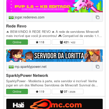
jogar.rederevo.com
Rede Revo
🔥 BEM-VINDO À REDE REVO 🔥 A rede de servidores Minecraft
mais incrível que você já encontrou! 🎮 Compatível da versão 1.12
até a 1.21.11 ━━━━━━━━━━━━━━━━━━ 🌎 MODOS DE…
Online
118
421
/ 422
mp.sparklypower.net
SparklyPower Network
SparklyPower - Modéstia à parte, este servidor é incrível! Venha
jogar em um dos Melhores Servidores de Minecraft Survival do
Brasil, desde 2014 inovando e transformando…
Online
119
37
/ 2026