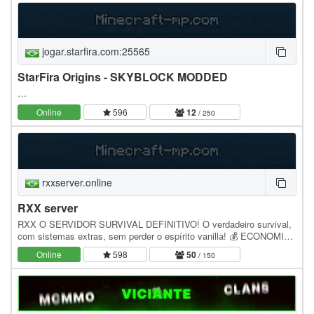
jogar.starfira.com:25565
StarFira Origins - SKYBLOCK MODDED
…
Online
596
12
/ 250
rxxserver.online
RXX server
RXX O SERVIDOR SURVIVAL DEFINITIVO! O verdadeiro survival,
com sistemas extras, sem perder o espírito vanilla! 💰 ECONOMIA
AVANÇADA Compre e venda itens na /loja Sistema…
Online
598
50
/ 150