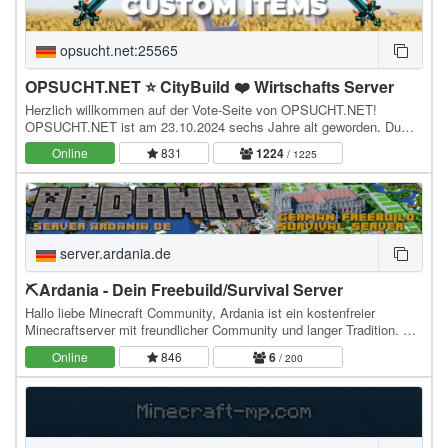
opsucht.net:25565
OPSUCHT.NET ⭐ CityBuild ❤️ Wirtschafts Server
Herzlich willkommen auf der Vote-Seite von OPSUCHT.NET!
OPSUCHT.NET ist am 23.10.2024 sechs Jahre alt geworden. Du
hast bei uns die Auswahl zwischen vier verschiedenen…
Online
831
1224
/ 1225
server.ardania.de
⛏Ardania - Dein Freebuild/Survival Server
Hallo liebe Minecraft Community, Ardania ist ein kostenfreier
Minecraftserver mit freundlicher Community und langer Tradition. Die
früheste Serverversion entstand…
Online
846
6
/ 200