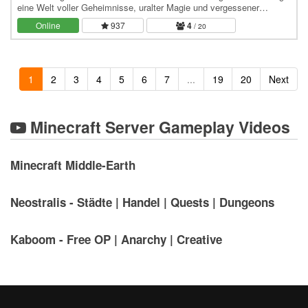
eine Welt voller Geheimnisse, uralter Magie und vergessener
Legenden. In MoonTopia baust du nicht nur…
Online
937
4
/ 20
1
2
3
4
5
6
7
...
19
20
Next
Minecraft Server Gameplay Videos
Minecraft Middle-Earth
Neostralis - Städte | Handel | Quests | Dungeons
Kaboom - Free OP | Anarchy | Creative