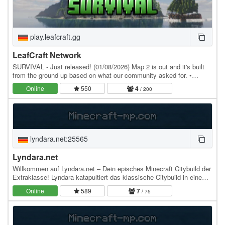
play.leafcraft.gg
LeafCraft Network
SURVIVAL - Just released! (01/08/2026) Map 2 is out and it's built
from the ground up based on what our community asked for. •
Custom items and gear progression • Custom…
Online
550
4
/ 200
lyndara.net:25565
Lyndara.net
Willkommen auf Lyndara.net – Dein episches Minecraft Citybuild der
Extraklasse! Lyndara katapultiert das klassische Citybuild in eine
neue Dimension. Mit bahnbrechenden…
Online
589
7
/ 75