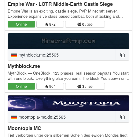
Empire War - LOTR Middle-Earth Castle Siege
Empire War is an exciting, castle siege, PvP Minecraft server.
Experience expansive class based combat, both attacking and
defending locations from the Lord of the Rings…
Online
872
0
/ 300
mythblock.me:25565
Mythblock.me
MythBlock — OneBlock, 123 phases, real season payouts You start
with one block. Everything else you earn. The block You spawn on a
single block. Break it, it comes back…
Online
904
3
/ 100
moontopia-mc.de:25565
Moontopia MC
Tief verborgen unter dem silbernen Schein des ewigen Mondes liegt