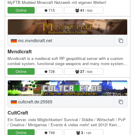
MyFTB Modded Minecraft Netzwerk mit eigenen Welten!
Online
715
41
/ 500
mc.mvndicraft.net
Mvndicraft
Mvndicraft is a medieval soft RP geopolitical server with a custom
combat system, functional siege weapons and many more systems
which seek to help recreate the…
Online
728
27
/ 500
cultcraft.de:25565
CultCraft
Ein Server, viele Möglichkeiten! Survival / Städte / Wirtschaft / PvP
/ Creative / Minigames / Events & vieles mehr! seit 2012! Kein
Pay2Win! Keine Freischaltung:…
Online
749
3
/ 120