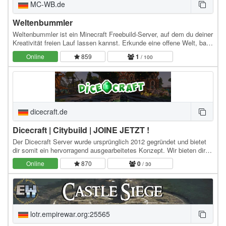
MC-WB.de
Weltenbummler
Weltenbummler ist ein Minecraft Freebuild-Server, auf dem du deiner
Kreativität freien Lauf lassen kannst. Erkunde eine offene Welt, baue
beeindruckende Strukturen und…
Online
859
1
/ 100
dicecraft.de
Dicecraft | Citybuild | JOINE JETZT !
Der Dicecraft Server wurde ursprünglich 2012 gegründet und bietet
dir somit ein hervorragend ausgearbeitetes Konzept. Wir bieten dir
ein leichtes Citybuild System…
Online
870
0
/ 30
lotr.empirewar.org:25565