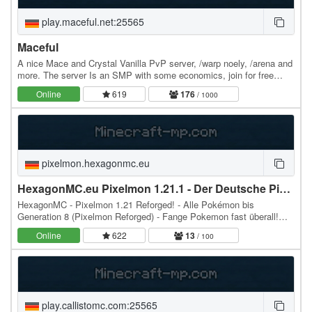
play.maceful.net:25565
Maceful
A nice Mace and Crystal Vanilla PvP server, /warp noely, /arena and
more. The server Is an SMP with some economics, join for free
rank! Also, the server has a /shop and…
Online
619
176
/ 1000
pixelmon.hexagonmc.eu
HexagonMC.eu Pixelmon 1.21.1 - Der Deutsche Pixelmon-Server
HexagonMC - Pixelmon 1.21 Reforged! - Alle Pokémon bis
Generation 8 (Pixelmon Reforged) - Fange Pokemon fast überall!
Auch Legendäre! - Schaffst du es, alle zu fangen? -…
Online
622
13
/ 100
play.callistomc.com:25565