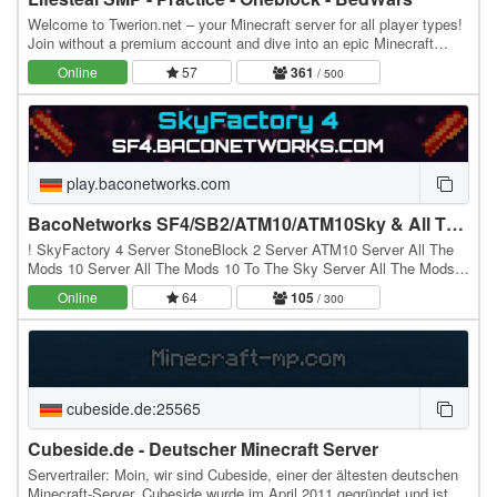
Welcome to Twerion.net – your Minecraft server for all player types!
Join without a premium account and dive into an epic Minecraft
experience. Supports all versions…
Online
57
361
/ 500
play.baconetworks.com
BacoNetworks SF4/SB2/ATM10/ATM10Sky & All The Mons Server
! SkyFactory 4 Server StoneBlock 2 Server ATM10 Server All The
Mods 10 Server All The Mods 10 To The Sky Server All The Mods
10 TTS Server ATM10 TTS Server ATM10 Sky…
Online
64
105
/ 300
cubeside.de:25565
Cubeside.de - Deutscher Minecraft Server
Servertrailer: Moin, wir sind Cubeside, einer der ältesten deutschen
Minecraft-Server. Cubeside wurde im April 2011 gegründet und ist