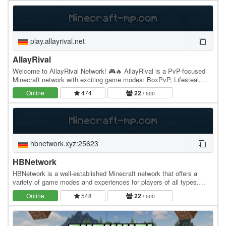
play.allayrival.net
AllayRival
Welcome to AllayRival Network! 🎮🔥 AllayRival is a PvP-focused
Minecraft network with exciting game modes: BoxPvP, Lifesteal,
Survival, Gens! We offer frequent updates,…
Online
474
22
/ 500
hbnetwork.xyz:25623
HBNetwork
HBNetwork is a well-established Minecraft network that offers a
variety of game modes and experiences for players of all types.
Known for its strong community and…
Online
548
22
/ 500