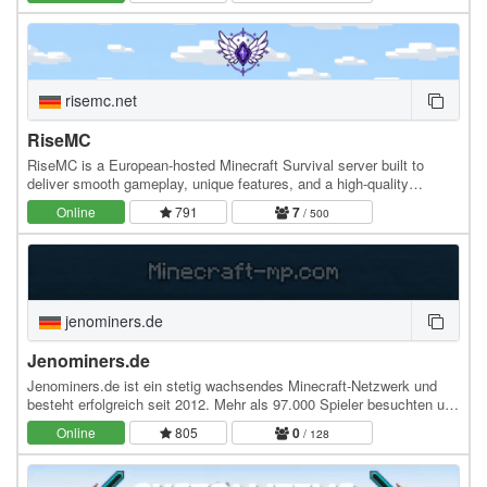
risemc.net
RiseMC
RiseMC is a European-hosted Minecraft Survival server built to
deliver smooth gameplay, unique features, and a high-quality
experience. Join a friendly and active…
Online
791
7
/ 500
jenominers.de
Jenominers.de
Jenominers.de ist ein stetig wachsendes Minecraft-Netzwerk und
besteht erfolgreich seit 2012. Mehr als 97.000 Spieler besuchten uns
bereits und haben ihr Vermächtnis in…
Online
805
0
/ 128