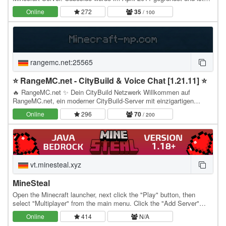
seitdem ein fester Bestandteil der…
Online
272
35
/ 100
rangemc.net:25565
⭐ RangeMC.net - CityBuild & Voice Chat [1.21.11] ⭐
🔥 RangeMC.net ✨ Dein CityBuild Netzwerk Willkommen auf
RangeMC.net, ein moderner CityBuild-Server mit einzigartigen
Features, aktiver Community und endlosen…
Online
296
70
/ 200
vt.minesteal.xyz
MineSteal
Open the Minecraft launcher, next click the "Play" button, then
select "Multiplayer" from the main menu. Click the "Add Server"
button to open the server information…
Online
414
N/A