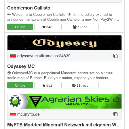
Cobblemon Callisto
🌟 Welcome to Cobblemon Callisto! 🌟 I'm incredibly excited to
announce the launch of Cobblemon Callisto, a new Non-Pay2Win
survival server built from the ground up for a…
Online
648
5
/ 100
odysseymc.ultramc.co:24839
Odyssey MC
🌍 OdysseyMC is a geopolitical Minecraft server set on a 1:100
scale map of Europe. Build your nation, expand your borders,
manage your economy, form alliances, and shape…
Online
652
39
/ 800
mc.myftb.de
MyFTB Modded Minecraft Netzwerk mit eigenen Welten