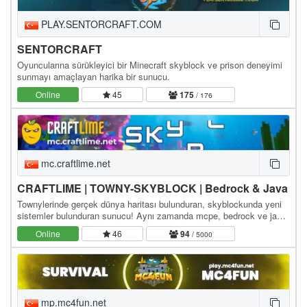
PLAY.SENTORCRAFT.COM
SENTORCRAFT
Oyuncularına sürükleyici bir Minecraft skyblock ve prison deneyimi
sunmayı amaçlayan harika bir sunucu.
Online
45
175
/ 176
mc.craftlime.net
CRAFTLIME | TOWNY-SKYBLOCK | Bedrock & Java
Townylerinde gerçek dünya haritası bulunduran, skyblockunda yeni
sistemler bulunduran sunucu! Aynı zamanda mcpe, bedrock ve java
ile bağlanabilirsiniz! Java ip bilgiler:…
Online
46
94
/ 5000
mp.mc4fun.net