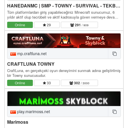
HANEDANMC | SMP - TOWNY - SURVIVAL - TEKBLOCK - SKYBLOCK
Tüm platformlardan giriş yapabileceğiniz Minecraft sunucumuz, 6
yıldır aktif olup tecrübeli ve aktif kadrosuyla güven vermeye devam
ediyor. Sizleri aramızda görmekten…
Online
29
291
/ 909
mp.craftluna.net
CRAFTLUNA TOWNY
CraftLuna, en gerçekçeki oyun deneyimini sunmak adına geliştirilmiş
bir Towny sunucusudur.
Online
33
302
/ 3000
play.marimoss.net
Marimoss