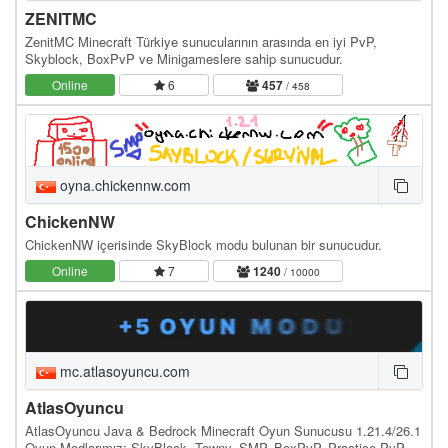
ZENITMC
ZenitMC Minecraft Türkiye sunucularının arasında en iyi PvP,
Skyblock, BoxPvP ve Minigameslere sahip sunucudur.
Online
6
457
/ 458
oyna.chickennw.com
ChickenNW
ChickenNW içerisinde SkyBlock modu bulunan bir sunucudur.
Online
7
1240
/ 10000
mc.atlasoyuncu.com
AtlasOyuncu
AtlasOyuncu Java & Bedrock Minecraft Oyun Sunucusu 1.21.4/26.1
Oyun Modlarımız: SkyBlock, Towny, SMP, BoxPvP, Practice PvP