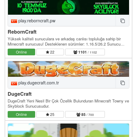
play.reborncraft.pw
RebornCraft
Yüksek kaliteli sunuculara ve arkadaş canlısı topluluğa sahip bir
Minecraft sunucusu! Desteklenen sürümler: 1.16.5/26.2 Sunucu
adresi: play.reborncraft.pw Web site:…
Online
22
1101
/ 1102
play.dugecraft.com.tr
DugeCraft
DugeCraft Yeni Nesil Bir Çok Özellik Bulunduran Minecraft Towny ve
Skyblock Sunucusudur.
Online
25
85
/ 700