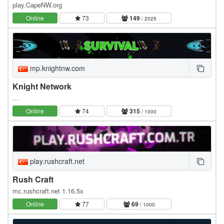
play.CapeNW.org
Online
73
149
/ 2025
mp.knightnw.com
Knight Network
…
Online
74
315
/ 1000
play.rushcraft.net
Rush Craft
mc.rushcraft.net 1.16.5x
Online
77
69
/ 1000