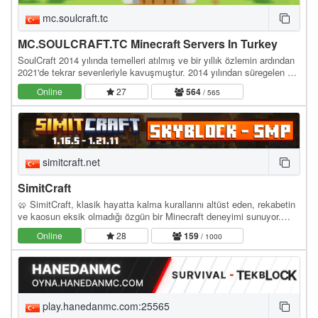
mc.soulcraft.tc
MC.SOULCRAFT.TC Minecraft Servers In Turkey
SoulCraft 2014 yılında temelleri atılmış ve bir yıllık özlemin ardından
2021'de tekrar sevenleriyle kavuşmuştur. 2014 yılından süregelen bir
birliktelik ve çalışma…
Online
27
564
/ 565
simitcraft.net
SimitCraft
🥨 SimitCraft, klasik hayatta kalma kurallarını altüst eden, rekabetin
ve kaosun eksik olmadığı özgün bir Minecraft deneyimi sunuyor.
İster SMP dünyasında ittifaklar…
Online
28
159
/ 1000
play.hanedanmc.com:25565