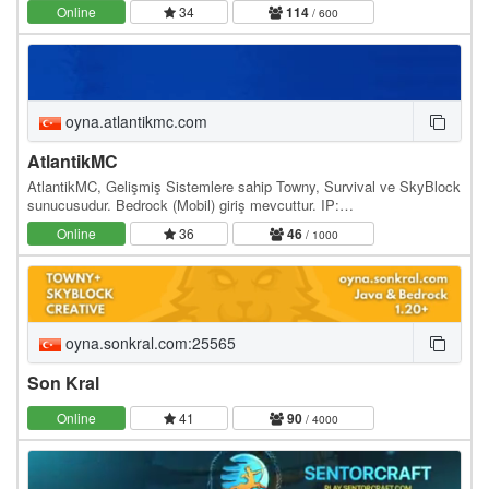
Online
34
114
/ 600
oyna.atlantikmc.com
AtlantikMC
AtlantikMC, Gelişmiş Sistemlere sahip Towny, Survival ve SkyBlock
sunucusudur. Bedrock (Mobil) giriş mevcuttur. IP:
oyna.atlantikmc.com WebSite: / Discord: /
Online
36
46
/ 1000
oyna.sonkral.com:25565
Son Kral
Online
41
90
/ 4000