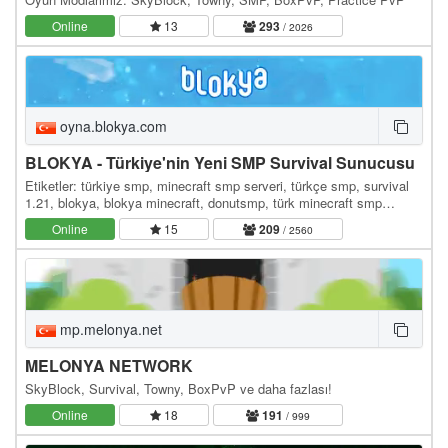
Online
13
293
/ 2026
oyna.blokya.com
BLOKYA - Türkiye'nin Yeni SMP Survival Sunucusu
Etiketler: türkiye smp, minecraft smp serveri, türkçe smp, survival
1.21, blokya, blokya minecraft, donutsmp, türk minecraft smp
serverleri, survival serverler, hayatta…
Online
15
209
/ 2560
mp.melonya.net
MELONYA NETWORK
SkyBlock, Survival, Towny, BoxPvP ve daha fazlası!
Online
18
191
/ 999