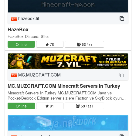
hazebox.fit
HazeBox
HazeBox Discord: Site:
Online
78
53
/ 54
MC.MUZCRAFT.COM
MC.MUZCRAFT.COM Minecraft Servers In Turkey
Minecraft Servers In Turkey MC.MUZCRAFT.COM Java ve
Pocket/Bedrock Edition server sizlere Faction ve SkyBlock oyun
modlarıyla hizmet vermektedir. Bu sunucu Java,…
Online
81
53
/ 321