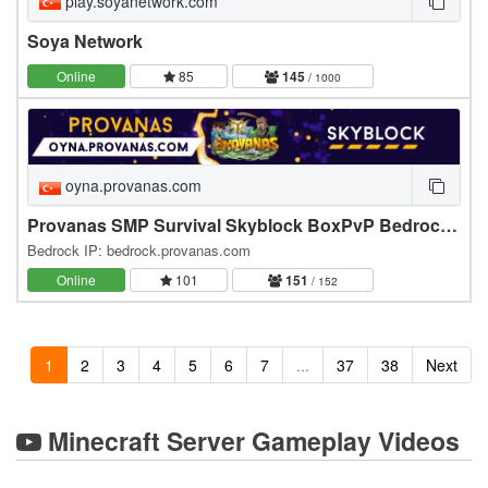
play.soyanetwork.com
Soya Network
Online
85
145
/ 1000
oyna.provanas.com
Provanas SMP Survival Skyblock BoxPvP Bedrock >[1.21.8+]
Bedrock IP: bedrock.provanas.com
Online
101
151
/ 152
1
2
3
4
5
6
7
...
37
38
Next
Minecraft Server Gameplay Videos