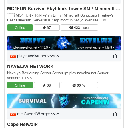
MC4FUN Survival Skyblock Towny SMP Minecraft Türk Sunucusu
🇹🇷 MC4FUN - Türkiye'nin En İyi Minecraft Sunucusu | Turkey's
Best Minecraft Server 🌐 IP: mp.mc4fun.net 🔗 Website: / 💬
Discord: discord.gg/mc4fun ⚙️ Version: Paper 1.21.x…
Online
67
423
/ 1881
play.navelya.net:25565
NAVELYA NETWORK
Navelya BoxMining Server Server ip: play.navelya.net Server
version: 1.16.5
Online
68
60
/ 61
mc.CapeNW.org:25565
Cape Network