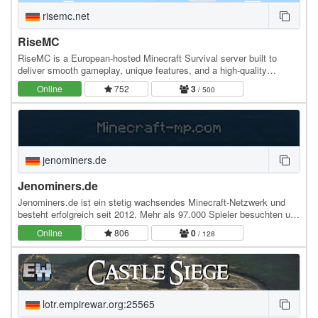
risemc.net
RiseMC
RiseMC is a European-hosted Minecraft Survival server built to
deliver smooth gameplay, unique features, and a high-quality
experience. Join a friendly and active…
Online
752
3
/ 500
jenominers.de
Jenominers.de
Jenominers.de ist ein stetig wachsendes Minecraft-Netzwerk und
besteht erfolgreich seit 2012. Mehr als 97.000 Spieler besuchten uns
bereits und haben ihr Vermächtnis in…
Online
806
0
/ 128
lotr.empirewar.org:25565