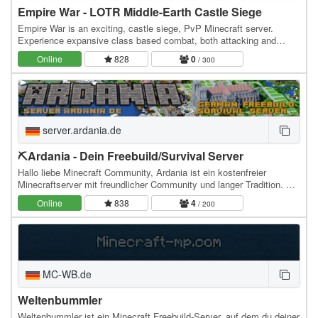
Empire War - LOTR Middle-Earth Castle Siege
Empire War is an exciting, castle siege, PvP Minecraft server.
Experience expansive class based combat, both attacking and
defending locations from the Lord of the Rings…
Online
828
0
/ 300
server.ardania.de
⛏Ardania - Dein Freebuild/Survival Server
Hallo liebe Minecraft Community, Ardania ist ein kostenfreier
Minecraftserver mit freundlicher Community und langer Tradition. Die
früheste Serverversion entstand…
Online
838
4
/ 200
MC-WB.de
Weltenbummler
Weltenbummler ist ein Minecraft Freebuild-Server, auf dem du deiner