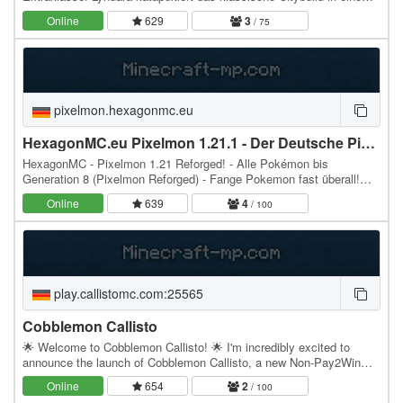
neue Dimension. Mit bahnbrechenden…
Online
629
3
/ 75
pixelmon.hexagonmc.eu
HexagonMC.eu Pixelmon 1.21.1 - Der Deutsche Pixelmon-Server
HexagonMC - Pixelmon 1.21 Reforged! - Alle Pokémon bis
Generation 8 (Pixelmon Reforged) - Fange Pokemon fast überall!
Auch Legendäre! - Schaffst du es, alle zu fangen? -…
Online
639
4
/ 100
play.callistomc.com:25565
Cobblemon Callisto
🌟 Welcome to Cobblemon Callisto! 🌟 I'm incredibly excited to
announce the launch of Cobblemon Callisto, a new Non-Pay2Win
survival server built from the ground up for a…
Online
654
2
/ 100