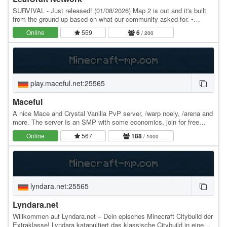
SURVIVAL - Just released! (01/08/2026) Map 2 is out and it's built
from the ground up based on what our community asked for. •
Custom items and gear progression • Custom…
Online
559
6
/ 200
play.maceful.net:25565
Maceful
A nice Mace and Crystal Vanilla PvP server, /warp noely, /arena and
more. The server Is an SMP with some economics, join for free
rank! Also, the server has a /shop and…
Online
567
188
/ 1000
lyndara.net:25565
Lyndara.net
Willkommen auf Lyndara.net – Dein episches Minecraft Citybuild der
Extraklasse! Lyndara katapultiert das klassische Citybuild in eine