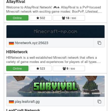
AllayRival
Welcome to AllayRival Network! 🎮🔥 AllayRival is a PvP-focused
Minecraft network with exciting game modes: BoxPvP, Lifesteal,
Survival, Gens! We offer frequent updates,…
Online
502
18
/ 500
hbnetwork.xyz:25623
HBNetwork
HBNetwork is a well-established Minecraft network that offers a
variety of game modes and experiences for players of all types.
Known for its strong community and…
Online
523
9
/ 500
play.leafcraft.gg
LeafCraft Network