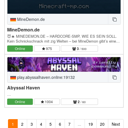
MineDemon.de
MineDemon.de
😈🔥 MINEDEMON.DE – HARDCORE-SMP, WIE ES SEIN SOLL.
Kein Schnickschnack mit zig Welten – bei MineDemon gibt’s eine
Sache: Hardcore Survival SMP. Du spawnst rein, sammelst…
Online
975
3
/ 500
play.abyssalhaven.online:19132
Abyssal Haven
…
Online
1004
2
/ 60
1
2
3
4
5
6
7
...
19
20
Next