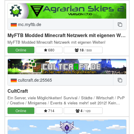
mc.myftb.de
MyFTB Modded Minecraft Netzwerk mit eigenen Welten
MyFTB Modded Minecraft Netzwerk mit eigenen Welten!
Online
680
18
/ 500
cultcraft.de:25565
CultCraft
Ein Server, viele Möglichkeiten! Survival / Städte / Wirtschaft / PvP
/ Creative / Minigames / Events & vieles mehr! seit 2012! Kein
Pay2Win! Keine Freischaltung:…
Online
714
4
/ 120