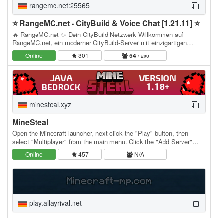
rangemc.net:25565
⭐ RangeMC.net - CityBuild & Voice Chat [1.21.11] ⭐
🔥 RangeMC.net ✨ Dein CityBuild Netzwerk Willkommen auf
RangeMC.net, ein moderner CityBuild-Server mit einzigartigen
Features, aktiver Community und endlosen…
Online
301
54
/ 200
minesteal.xyz
MineSteal
Open the Minecraft launcher, next click the "Play" button, then
select "Multiplayer" from the main menu. Click the "Add Server"
button to open the server information…
Online
457
N/A
play.allayrival.net