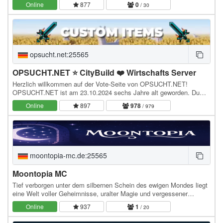
Online
877
0
/ 30
opsucht.net:25565
OPSUCHT.NET ⭐ CityBuild ❤️ Wirtschafts Server
Herzlich willkommen auf der Vote-Seite von OPSUCHT.NET!
OPSUCHT.NET ist am 23.10.2024 sechs Jahre alt geworden. Du
hast bei uns die Auswahl zwischen vier verschiedenen…
Online
897
978
/ 979
moontopia-mc.de:25565
Moontopia MC
Tief verborgen unter dem silbernen Schein des ewigen Mondes liegt
eine Welt voller Geheimnisse, uralter Magie und vergessener
Legenden. In MoonTopia baust du nicht nur…
Online
937
1
/ 20