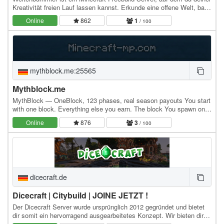
Kreativität freien Lauf lassen kannst. Erkunde eine offene Welt, baue
beeindruckende Strukturen und…
Online
862
1
/ 100
mythblock.me:25565
Mythblock.me
MythBlock — OneBlock, 123 phases, real season payouts You start
with one block. Everything else you earn. The block You spawn on a
single block. Break it, it comes back…
Online
876
3
/ 100
dicecraft.de
Dicecraft | Citybuild | JOINE JETZT !
Der Dicecraft Server wurde ursprünglich 2012 gegründet und bietet
dir somit ein hervorragend ausgearbeitetes Konzept. Wir bieten dir
ein leichtes Citybuild System…