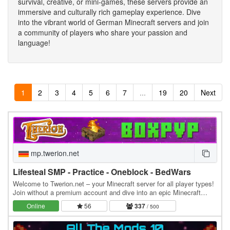
survival, creative, or mini-games, these servers provide an
immersive and culturally rich gameplay experience. Dive
into the vibrant world of German Minecraft servers and join
a community of players who share your passion and
language!
1
2
3
4
5
6
7
...
19
20
Next
mp.twerion.net
Lifesteal SMP - Practice - Oneblock - BedWars
Welcome to Twerion.net – your Minecraft server for all player types!
Join without a premium account and dive into an epic Minecraft
experience. Supports all versions…
Online
56
337
/ 500