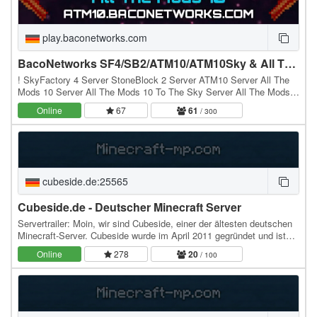
play.baconetworks.com
BacoNetworks SF4/SB2/ATM10/ATM10Sky & All The Mons Server
! SkyFactory 4 Server StoneBlock 2 Server ATM10 Server All The
Mods 10 Server All The Mods 10 To The Sky Server All The Mods
10 TTS Server ATM10 TTS Server ATM10 Sky…
Online
67
61
/ 300
cubeside.de:25565
Cubeside.de - Deutscher Minecraft Server
Servertrailer: Moin, wir sind Cubeside, einer der ältesten deutschen
Minecraft-Server. Cubeside wurde im April 2011 gegründet und ist
seitdem ein fester Bestandteil der…
Online
278
20
/ 100