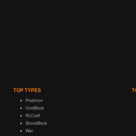
TOP TYPES
T
Pixelmon
OneBlock
RLCraft
StoneBlock
War