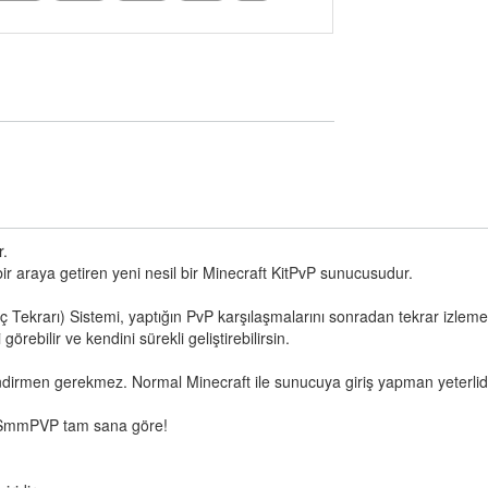
r.
ir araya getiren yeni nesil bir Minecraft KitPvP sunucusudur.
 Tekrarı) Sistemi, yaptığın PvP karşılaşmalarını sonradan tekrar izlem
görebilir ve kendini sürekli geliştirebilirsin.
indirmen gerekmez. Normal Minecraft ile sunucuya giriş yapman yeterlidi
, SmmPVP tam sana göre!