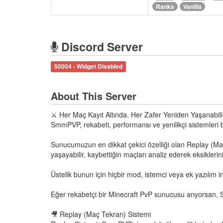
Ranks
Vanilla
Discord Server
50004 - Widget Disabled
About This Server
⚔️ Her Maç Kayıt Altında. Her Zafer Yeniden Yaşanabili
SmmPVP, rekabeti, performansı ve yenilikçi sistemleri b
Sunucumuzun en dikkat çekici özelliği olan Replay (Maç
yaşayabilir, kaybettiğin maçları analiz ederek eksiklerini 
Üstelik bunun için hiçbir mod, istemci veya ek yazılım 
Eğer rekabetçi bir Minecraft PvP sunucusu arıyorsan
🎥 Replay (Maç Tekrarı) Sistemi