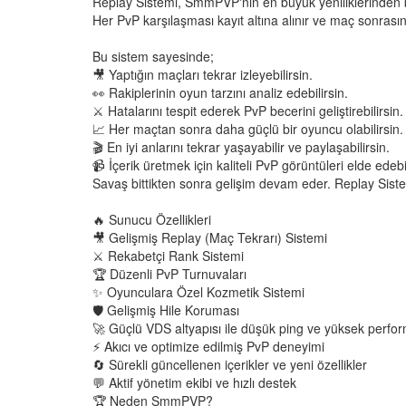
Replay Sistemi, SmmPVP'nin en büyük yeniliklerinden bi
Her PvP karşılaşması kayıt altına alınır ve maç sonrasın
Bu sistem sayesinde;
🎥 Yaptığın maçları tekrar izleyebilirsin.
👀 Rakiplerinin oyun tarzını analiz edebilirsin.
⚔️ Hatalarını tespit ederek PvP becerini geliştirebilirsin.
📈 Her maçtan sonra daha güçlü bir oyuncu olabilirsin.
🎬 En iyi anlarını tekrar yaşayabilir ve paylaşabilirsin.
📹 İçerik üretmek için kaliteli PvP görüntüleri elde edebil
Savaş bittikten sonra gelişim devam eder. Replay Siste
🔥 Sunucu Özellikleri
🎥 Gelişmiş Replay (Maç Tekrarı) Sistemi
⚔️ Rekabetçi Rank Sistemi
🏆 Düzenli PvP Turnuvaları
✨ Oyunculara Özel Kozmetik Sistemi
🛡️ Gelişmiş Hile Koruması
🚀 Güçlü VDS altyapısı ile düşük ping ve yüksek perfo
⚡ Akıcı ve optimize edilmiş PvP deneyimi
🔄 Sürekli güncellenen içerikler ve yeni özellikler
💬 Aktif yönetim ekibi ve hızlı destek
🏆 Neden SmmPVP?