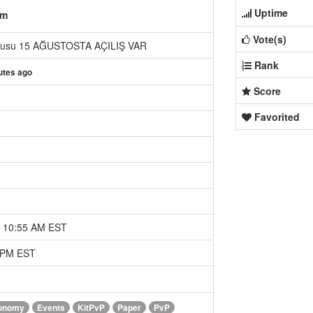
Uptime
om
Vote(s)
usu 15 AĞUSTOSTA AÇILIŞ VAR
Rank
utes ago
Score
Favorited
5 10:55 AM EST
3 PM EST
onomy
Events
KitPvP
Paper
PvP