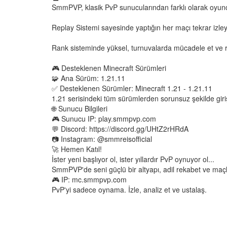
SmmPVP, klasik PvP sunucularından farklı olarak oyuncu
Replay Sistemi sayesinde yaptığın her maçı tekrar izleyeb
Rank sisteminde yüksel, turnuvalarda mücadele et ve re
🎮 Desteklenen Minecraft Sürümleri
🧩 Ana Sürüm: 1.21.11
✅ Desteklenen Sürümler: Minecraft 1.21 - 1.21.11
1.21 serisindeki tüm sürümlerden sorunsuz şekilde giriş
🌐 Sunucu Bilgileri
🎮 Sunucu IP: play.smmpvp.com
💬 Discord: https://discord.gg/UHtZ2rHRdA
📷 Instagram: @smmreisofficial
🚀 Hemen Katıl!
İster yeni başlıyor ol, ister yıllardır PvP oynuyor ol...
SmmPVP'de seni güçlü bir altyapı, adil rekabet ve maçlar
🎮 IP: mc.smmpvp.com
PvP'yi sadece oynama. İzle, analiz et ve ustalaş.