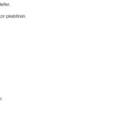
efler.
r çıkabilirsin.
r.