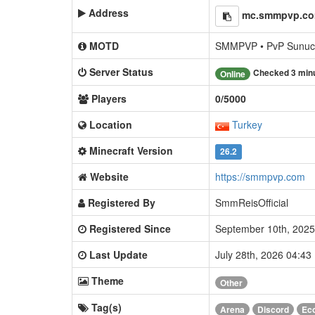
Address
mc.smmpvp.c
MOTD
SMMPVP • PvP Sunuc
Server Status
Checked 3 min
Online
Players
0/5000
Location
Turkey
Minecraft Version
26.2
Website
https://smmpvp.com
Registered By
SmmReisOfficial
Registered Since
September 10th, 202
Last Update
July 28th, 2026 04:4
Theme
Other
Tag(s)
Arena
Discord
Ec