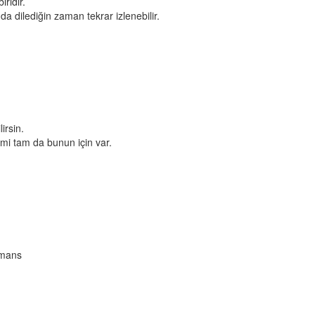
ridir.
da dilediğin zaman tekrar izlenebilir.
irsin.
mi tam da bunun için var.
rmans