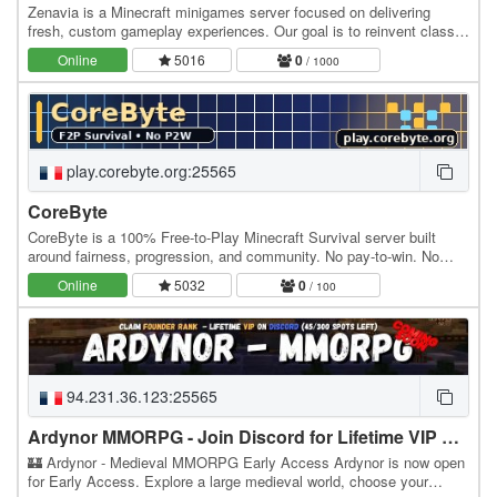
Zenavia is a Minecraft minigames server focused on delivering
fresh, custom gameplay experiences. Our goal is to reinvent classic
mini-games by pushing their mechanics…
Online
5016
0
/ 1000
play.corebyte.org:25565
CoreByte
CoreByte is a 100% Free-to-Play Minecraft Survival server built
around fairness, progression, and community. No pay-to-win. No
paid advantages. No shortcuts that ruin…
Online
5032
0
/ 100
94.231.36.123:25565
Ardynor MMORPG - Join Discord for Lifetime VIP Founder Rank
🏰 Ardynor - Medieval MMORPG Early Access Ardynor is now open
for Early Access. Explore a large medieval world, choose your