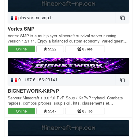
play.vortex-smp.fr
Vortex SMP
Vortex SMP is a multiplayer Minecraft survival server running
version 1.21.11. Enjoy a balanced custom economy, varied quests,
and a lifesteal system that makes every…
Online
5522
0
/ 999
91.197.6.156:23141
BIGNETWORK-KitPvP
Serveur Minecraft 1.8.8 full PvP Soup / KitPvP tryhard. Combats
rapides, combos propres, soup skill, kits, classements et
récompenses de vote. Rejoins BIGNETWORK Soup,…
Online
5547
0
/ 100