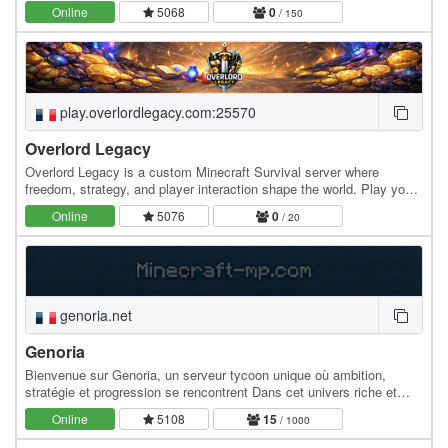
class, complete quests, fight custom enemies…
Online
5068
0
/ 150
play.overlordlegacy.com:25570
Overlord Legacy
Overlord Legacy is a custom Minecraft Survival server where
freedom, strategy, and player interaction shape the world. Play your
own way with classes, skills, and unique…
Online
5076
0
/ 20
genoria.net
Genoria
Bienvenue sur Genoria, un serveur tycoon unique où ambition,
stratégie et progression se rencontrent Dans cet univers riche et
immersif, tu débutes avec peu de…
Online
5108
15
/ 1000