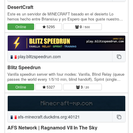
DesertCraft
Este es un servidor de MINECRAFT basado en el desierto Lo
hemos hecho entre Briansiuu y yo Espero que hos guste nuestro
servidor, es para la version 26.1.2 de JAVA y la…
Online
5295
0
/ 500
play.blitzspeedrun.com
Blitz Speedrun
Vanilla speedrun server with four modes: Vanilla, Blind Relay (queue
passes the world every 1/5/10 min, blind handoff), Sprint (single
objective, daily/weekly/random +…
Online
5327
3
/ 20
afs-minecraft.duckdns.org:40121
AFS Network | Ragnamod VII In The Sky