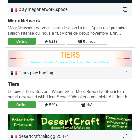
play.meganetwork.space
MegaNetwork
MegaNetwork | v2 Vous l'attendiez, on l'a fait. Après une première
saison intense qui nous a fait vibrer de début novembre à fin
décembre, il est enfin temps d'ouvrir un…
Online
5218
0
/ 1000
Tiers.play.hosting
Tiers
Discover Tiers Server – Where Skills Meet Rewards! Step into a
brand new world with Tiers Server! We offer a complete All Tiers Kits
system designed to challenge players…
Online
5294
N/A
desertcraft.falix.gg:25874