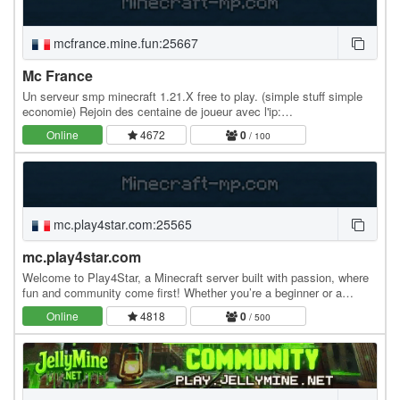
mcfrance.mine.fun:25667
Mc France
Un serveur smp minecraft 1.21.X free to play. (simple stuff simple
economie) Rejoin des centaine de joueur avec l'ip:
mcfrance.mine.fun !!!
Online
4672
0
/ 100
mc.play4star.com:25565
mc.play4star.com
Welcome to Play4Star, a Minecraft server built with passion, where
fun and community come first! Whether you’re a beginner or a
veteran player, you’ll find exciting…
Online
4818
0
/ 500