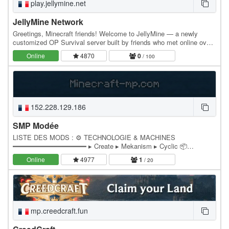
play.jellymine.net
JellyMine Network
Greetings, Minecraft friends! Welcome to JellyMine — a newly
customized OP Survival server built by friends who met online over
the years. IP: play.jellymine.net - Java…
Online
4870
0
/ 100
152.228.129.186
SMP Modée
LISTE DES MODS : ⚙️ TECHNOLOGIE & MACHINES
━━━━━━━━━━━━━━━━━━ ▸ Create ▸ Mekanism ▸ Cyclic 📦
STOCKAGE & LOGISTIQUE ━━━━━━━━━━━━━━━━━━ ▸ Simple
Online
4977
1
/ 20
Storage Network ▸ Tom's…
mp.creedcraft.fun