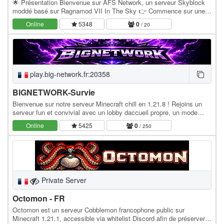
🌟 Présentation Bienvenue sur AFS Network, un serveur Skyblock
moddé basé sur Ragnamod VII In The Sky 👉 Commence sur une
île dans le vide 👉 Progresse avec des mods…
Online
5348
0
/ 20
play.big-network.fr:20358
BIGNETWORK-Survie
Bienvenue sur notre serveur Minecraft chill en 1.21.8 ! Rejoins un
serveur fun et convivial avec un lobby daccueil propre, un mode
KitPvP Soup pour les vrais joueurs,…
Online
5425
0
/ 250
Private Server
Octomon - FR
Octomon est un serveur Cobblemon francophone public sur
Minecraft 1.21.1, accessible via whitelist Discord afin de préserver