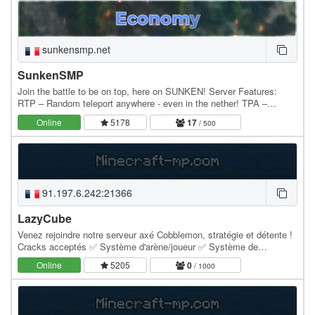
sunkensmp.net
SunkenSMP
Join the battle to be on top, here on SUNKEN! Server Features:
RTP – Random teleport anywhere - even in the nether! TPA –
Teleport to friends instantly! Orders, Auction,…
Online
5178
17
/ 500
91.197.6.242:21366
LazyCube
Venez rejoindre notre serveur axé Cobblemon, stratégie et détente !
Cracks acceptés ✅ Système d'arène/joueur ✅ Système de
villes/factions ✅ Système économique via des…
Online
5205
0
/ 1000