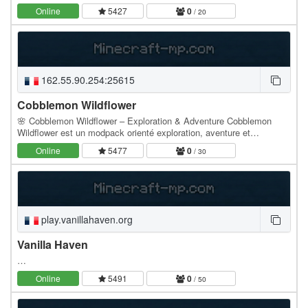
une communauté saine, mature et investie. Le…
Online
5427
0
/ 20
162.55.90.254:25615
Cobblemon Wildflower
🌸 Cobblemon Wildflower – Exploration & Adventure Cobblemon
Wildflower est un modpack orienté exploration, aventure et
découverte, conçu pour offrir une expérience…
Online
5477
0
/ 30
play.vanillahaven.org
Vanilla Haven
…
Online
5491
0
/ 50