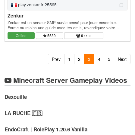
play.zenkar.fr:25565
Zenkar
Zenkar est un serveur SMP survie pensé pour jouer ensemble.
Forme ou rejoins une guilde avec tes amis, revendiquez votre
territoire, progressez ensemble et dominez le…
Online
5589
0
/ 100
Prev
1
2
3
4
5
Next
Minecraft Server Gameplay Videos
Dexouille
LA RUCHE 🇫🇷​
EndoCraft | RolePlay 1.20.6 Vanilla