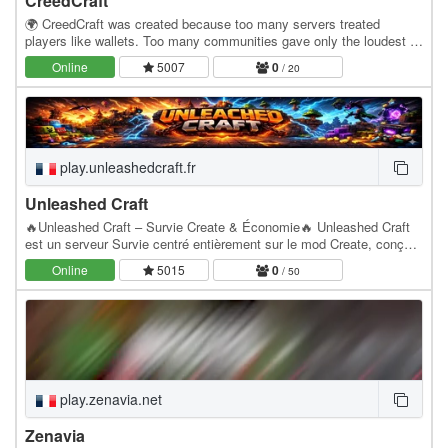
CreedCraft
🌍 CreedCraft was created because too many servers treated
players like wallets. Too many communities gave only the loudest or
earliest players a voice. So CreedCraft was…
Online
5007
0
/ 20
play.unleashedcraft.fr
Unleashed Craft
🔥Unleashed Craft – Survie Create & Économie🔥 Unleashed Craft
est un serveur Survie centré entièrement sur le mod Create, conçu
pour les joueurs qui aiment automatiser,…
Online
5015
0
/ 50
play.zenavia.net
Zenavia