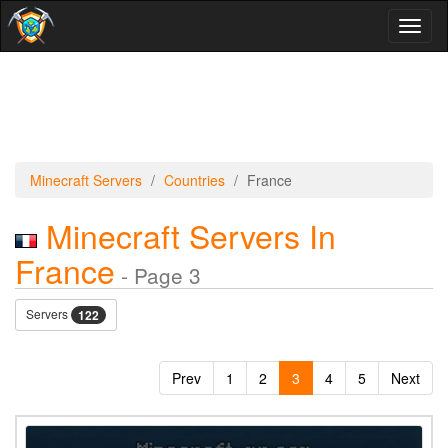
Toggl
naviga
Minecraft Servers
Countries
France
Minecraft Servers In
France
- Page 3
Servers
122
Prev
1
2
3
4
5
Next