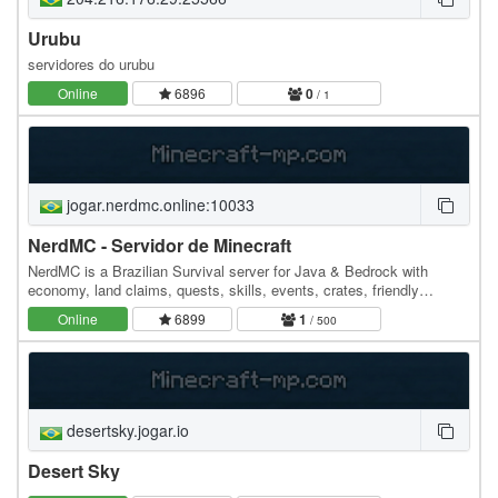
Urubu
servidores do urubu
Online
6896
0
/ 1
jogar.nerdmc.online:10033
NerdMC - Servidor de Minecraft
NerdMC is a Brazilian Survival server for Java & Bedrock with
economy, land claims, quests, skills, events, crates, friendly
community and regular updates. Join and…
Online
6899
1
/ 500
desertsky.jogar.io
Desert Sky