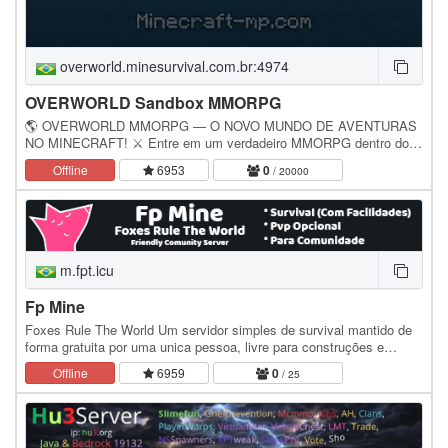
overworld.minesurvival.com.br:4974
OVERWORLD Sandbox MMORPG
🌎 OVERWORLD MMORPG — O NOVO MUNDO DE AVENTURAS
NO MINECRAFT! ⚔️ Entre em um verdadeiro MMORPG dentro do
Minecraft! Explore um mundo gigantesco cheio de mistérios,…
Offline
6953
0
/ 20000
m.fpt.icu
Fp Mine
Foxes Rule The World Um servidor simples de survival mantido de
forma gratuita por uma unica pessoa, livre para construções e
jogatina, sem pay to win. Para entrar, é…
Offline
6959
0
/ 25