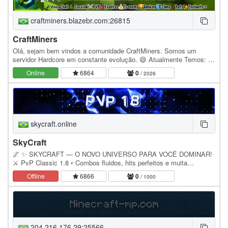
craftminers.blazebr.com:26815
CraftMiners
Olá, sejam bem vindos a comunidade CraftMiners. Somos um
servidor Hardcore em constante evolução. 😄 Atualmente Temos: -
Survival (Harcore) -PETS -Economy -BloodMoon(Lua…
Online
6864
0
/ 2026
skycraft.online
SkyCraft
🌌 ✨ SKYCRAFT — O NOVO UNIVERSO PARA VOCÊ DOMINAR!
⚔️ PvP Classic 1.8 • Combos fluidos, hits perfeitos e muita
competitividade. 🧱 Pistão Automático Ilimitado • Sem…
Offline
6866
0
/ 1000
204.216.176.29:25566