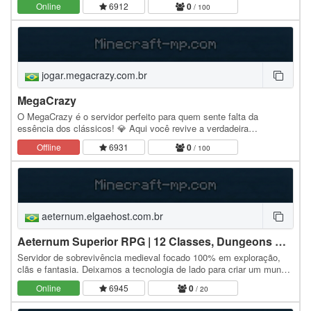
Online
6912
0
/ 100
jogar.megacrazy.com.br
MegaCrazy
O MegaCrazy é o servidor perfeito para quem sente falta da
essência dos clássicos! 💎 Aqui você revive a verdadeira
experiência de um RankUP raiz, com uma jogabilidade…
Offline
6931
0
/ 100
aeternum.elgaehost.com.br
​Aeternum Superior RPG | 12 Classes, Dungeons MMO
Servidor de sobrevivência medieval focado 100% em exploração,
clãs e fantasia. Deixamos a tecnologia de lado para criar um mundo
brutal com 12 classes exclusivas (com…
Online
6945
0
/ 20