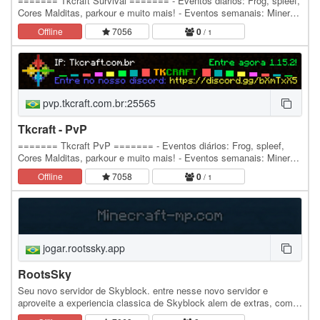
======= Tkcraft Survival ======= - Eventos diários: Frog, spleef,
Cores Malditas, parkour e muito mais! - Eventos semanais: Minerar,
Quiz, Corrida de Barco e…
Offline
7056
0
/ 1
pvp.tkcraft.com.br:25565
Tkcraft - PvP
======= Tkcraft PvP ======= - Eventos diários: Frog, spleef,
Cores Malditas, parkour e muito mais! - Eventos semanais: Minerar,
Quiz, Corrida de Barco e Gladiador(em…
Offline
7058
0
/ 1
jogar.rootssky.app
RootsSky
Seu novo servidor de Skyblock. entre nesse novo servidor e
aproveite a experiencia classica de Skyblock alem de extras, como
economia, spawners, missoes, caixas e muito…