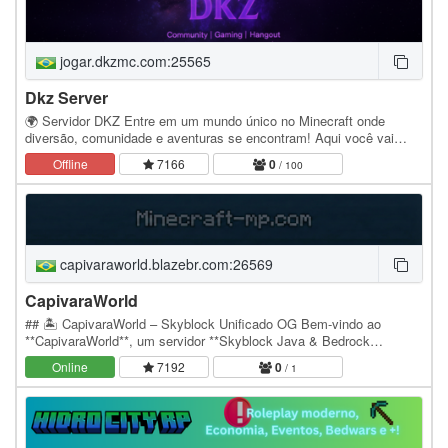
jogar.dkzmc.com:25565
Dkz Server
🌍 Servidor DKZ Entre em um mundo único no Minecraft onde
diversão, comunidade e aventuras se encontram! Aqui você vai
encontrar: ✨ Eventos semanais com recompensas…
Offline
7166
0
/ 100
capivaraworld.blazebr.com:26569
CapivaraWorld
## 🏝️ CapivaraWorld – Skyblock Unificado OG Bem-vindo ao
**CapivaraWorld**, um servidor **Skyblock Java & Bedrock
unificado**, onde todos começam juntos na mesma ilha…
Online
7192
0
/ 1