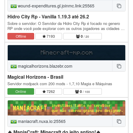
wound-expenditures.gl.joinmc.link:25565
Hidro City Rp - Vanilla 1.19.3 até 26.2
Sobre o servidor: O Servidor da Hidro City Rp é focado no genero
RP onde você pode explorar com os outros jogadores as cidades e
ambientes variados no servidor, você…
Offline
7193
0
/ 20
magicalhorizons.blazebr.com
Magical Horizons - Brasil
Servidor modpack com 200 mods - 1,7,10 Magia e Máquinas
Online
7262
0
/ 100
maniacraft.nuxa.io:25565
🔥 ManiaCraft: Minecraft do jeito antigo!🔥