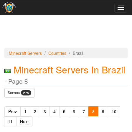
Toggl
naviga
Minecraft Servers
Countries
Brazil
Minecraft Servers In Brazil
- Page 8
Servers
275
Prev
1
2
3
4
5
6
7
8
9
10
11
Next