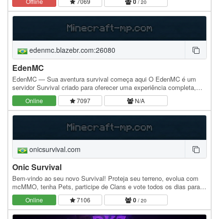
Offline
7069
0
/ 20
edenmc.blazebr.com:26080
EdenMC
EdenMC — Sua aventura survival começa aqui O EdenMC é um
servidor Survival criado para oferecer uma experiência completa,
equilibrada e divertida para todos os…
Online
7097
N/A
onicsurvival.com
Onic Survival
Bem-vindo ao seu novo Survival! Proteja seu terreno, evolua com
mcMMO, tenha Pets, participe de Clans e vote todos os dias para
receber recompensas!
Online
7106
0
/ 20