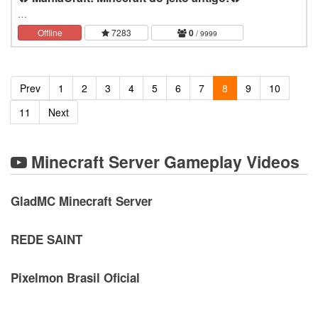
…
Offline
7283
0
/ 9999
Prev
1
2
3
4
5
6
7
8
9
10
11
Next
Minecraft Server Gameplay Videos
GladMC Minecraft Server
REDE SAINT
Pixelmon Brasil Oficial