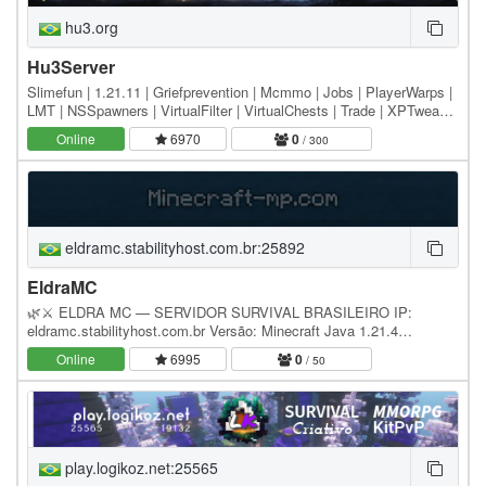
hu3.org
Hu3Server
Slimefun | 1.21.11 | Griefprevention | Mcmmo | Jobs | PlayerWarps |
LMT | NSSpawners | VirtualFilter | VirtualChests | Trade | XPTweak |
FlynoClaim | GPFlags | Elevador
Online
6970
0
/ 300
eldramc.stabilityhost.com.br:25892
EldraMC
🌿⚔️ ELDRA MC — SERVIDOR SURVIVAL BRASILEIRO IP:
eldramc.stabilityhost.com.br Versão: Minecraft Java 1.21.4
Localização: Brasil Capacidade: até 100 jogadores…
Online
6995
0
/ 50
play.logikoz.net:25565