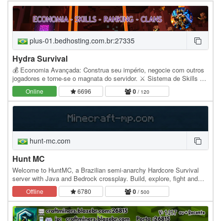
plus-01.bedhosting.com.br:27335
Hydra Survival
💰 Economia Avançada: Construa seu império, negocie com outros
jogadores e torne-se o magnata do servidor. ⚔️ Sistema de Skills e
Habilidades: Melhore suas habilidades e…
Online
6696
0
/ 120
hunt-mc.com
Hunt MC
Welcome to HuntMC, a Brazilian semi-anarchy Hardcore Survival
server with Java and Bedrock crossplay. Build, explore, fight and
survive in a challenging world featuring…
Offline
6780
0
/ 500