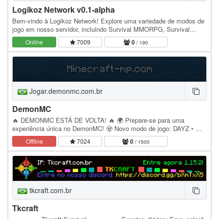
Logikoz Network v0.1-alpha
Bem-vindo à Logikoz Network! Explore uma variedade de modos de
jogo em nosso servidor, incluindo Survival MMORPG, Survival
Vanilla, Survival Hardcore, Criativo e KitPvP.…
Online
7009
0
/ 190
Jogar.demonmc.com.br
DemonMC
🔥 DEMONMC ESTÁ DE VOLTA! 🔥 🌍 Prepare-se para uma
experiência única no DemonMC! 🧟 Novo modo de jogo: DAYZ • 🪖
Sobrevivência intensa • 🔫 Armas e equipamentos exclusivos •…
Offline
7024
0
/ 1500
tkcraft.com.br
Tkcraft