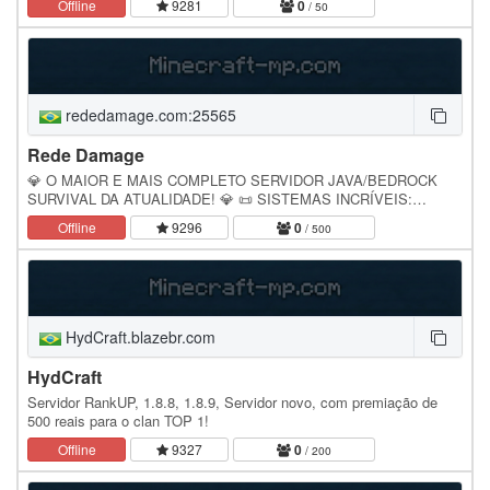
Offline
9281
0
/ 50
rededamage.com:25565
Rede Damage
💎 O MAIOR E MAIS COMPLETO SERVIDOR JAVA/BEDROCK
SURVIVAL DA ATUALIDADE! 💎 📜 SISTEMAS INCRÍVEIS:
━━━━━━━━━━━━━━━━━━━━━━ ⚔️ EVENTOS DIÁRIOS PVP & PVE
Offline
9296
0
/ 500
🎨 TEXTURAS…
HydCraft.blazebr.com
HydCraft
Servidor RankUP, 1.8.8, 1.8.9, Servidor novo, com premiação de
500 reais para o clan TOP 1!
Offline
9327
0
/ 200