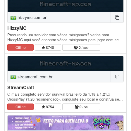
hizzymc.com.br
HizzyMC
Procurando um servidor com vários minigames? venha para
HizzyMC aqui você encontra vários minigames para jogar com seus
amigos. Modos de jogos já disponível; • SkyWars •…
Offline
8748
0
/ 500
streamcraft.com.br
StreamCraft
O mais completo servidor survival brasileiro da 1.18 a 1.21.x
CrossPlay (1.20 recomendado), conquiste seu local e construa seu
clã, faça novas armaduras, armas e…
Offline
8754
0
/ 50