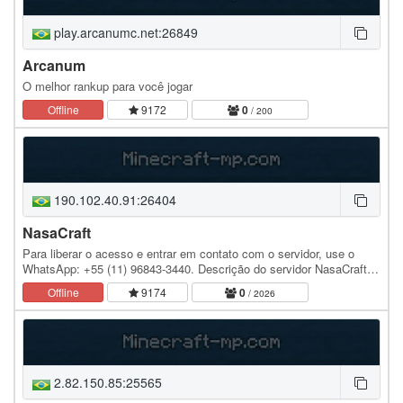
play.arcanumc.net:26849
Arcanum
O melhor rankup para você jogar
Offline
9172
0
/ 200
190.102.40.91:26404
NasaCraft
Para liberar o acesso e entrar em contato com o servidor, use o
WhatsApp: +55 (11) 96843-3440. Descrição do servidor NasaCraft
🚀 NasaCraft é um servidor multiplayer com…
Offline
9174
0
/ 2026
2.82.150.85:25565