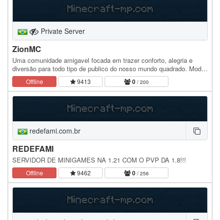
Private Server
ZionMC
Uma comunidade amigavel focada em trazer conforto, alegria e
diversão para todo tipo de publico do nosso mundo quadrado. Modo
de jogo: survival custom
Offline
9413
0
/ 200
redefami.com.br
REDEFAMI
SERVIDOR DE MINIGAMES NA 1.21 COM O PVP DA 1.8!!!
Offline
9462
0
/ 256