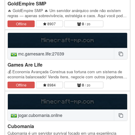
GoldEmpire SMP
🔥 GoldEmpire SMP 🔥 Um servidor anárquico onde não existem
regras — apenas sobrevivência, estratégia e caos. Aqui você pode
construir, destruir, formar alianças ou trair…
Offline
8907
0
/ 20
mc.gamesare.life:27039
Games Are Life
💰 Economia Avançada Construa sua fortuna com um sistema de
economia balanceado! Venda itens, negocie com outros jogadores e
evolua até se tornar um dos mais ricos do…
Offline
8984
0
/ 20
jogar.cubomania.online
Cubomania
Cubomania é um servidor survival focado em uma experiência