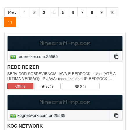
Prev
1
2
3
4
5
6
7
8
9
10
11
redereizer.com:25565
REDE REIZER
SERVIDOR SOBREVIENCIA JAVA E BEDROCK, 1.21+ (ATÉ A
ULTIMA VERSÃO): IP JAVA: redereizer.com IP BEDROCK:
redereizer.com porta: 25565 Sistema de eventos automaticos
Offline
8649
0
/ 1
Sistema…
kognetwork.com.br:25565
KOG NETWORK