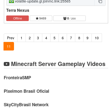
volatile-update.gl.joinmc.link:25565
Terra Nexus
Offline
9469
0
/ 200
Prev
1
2
3
4
5
6
7
8
9
10
11
Minecraft Server Gameplay Videos
FronteiraSMP
Pixelmon Brasil Oficial
SkyCityBrasil Network