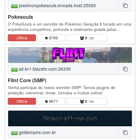
pixelmonpokesouls.enxada.host:25565
Pokesouls
O PokeSouls é um servidor de Pokémon Geração 8 focado em uma
experiência competitiva, profunda e totalmente guiada pelos
jogadores. Aqui, cada decisão importa e o…
Offline
8799
0
/ 20
sd-br1.blazebr.com:26339
Flint Core (SMP)
Venha participar do nosso servidor SMP! Temos plugins de
proteção, veinminer, times, túmulos e muitos outros!
Offline
8877
0
/ 50
goldempire.com.br