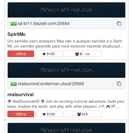
sd-br11.blazebr.com:25654
SpiritMc
Um servidor semi anarquico Mas não é qualquer servidor é o Spirit
Mc um servidor garantido para você estamos trazendo atualizações
e tamo querendo não transformar em um…
Offline
9160
0
/ 100
realsurvival.enderman.cloud:25565
realsurvival
🌍 RealSurvivalHD 🌍 Join an exciting survival adventure, build your
base, explore the world, and play with other players! ⚔️⛏️ 🎮 IP:
realsurvival.enderman.cloud 👥…
Offline
9169
N/A