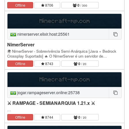
Offline
8706
0
/ 300
nimerserver.elixir.host:25561
NimerServer
🌍 NimerServer - Sobrevivência Semi-Anárquica [Java + Bedrock
Crossplay Suportado] 🔥 O NimerServer é um servidor de
sobrevivência onde a liberdade é a única regra.…
Offline
8743
0
/ 20
jogar.rampageserver.online:25738
⚔️ RAMPAGE - SEMIANARQUIA 1.21.x ⚔️
…
Offline
8744
0
/ 20