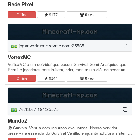
Rede Pixel
Offline
9177
0
/ 20
jogar.vortexmc.srvmc.com:25565
VortexMC
VortexMC é um servidor que possui Survival Semi-Anárquico que
Permite jogadores construirem, criar, montar um clã, começar uma
briga entre clans e mais, junte-se ao…
Offline
9241
0
/ 69
76.13.67.194:25575
MundoZ
🌍 Survival Vanilla com recursos exclusivos! Nosso servidor
preserva a essência do Survival Vanilla, enquanto adiciona sistemas
exclusivos desenvolvidos por nossa própria…