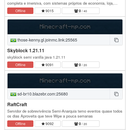
completa e imersiva, com sistemas próprios de economia, loja,
quests e NPCs interativos. Explore um mundo…
Offline
9015
0
/ 40
those-kenny.gl.joinmc.link:25565
Skyblock 1.21.11
skyblock semi vanilla java 1.21.11
Offline
9091
0
/ 20
sd-br10.blazebr.com:25680
RaftCraft
Servidor de sobrevivência Semi-Anarquia temo eventos quase todos
os dias Aproveita que teve Wipe a pouca semanas
Offline
9092
0
/ 20