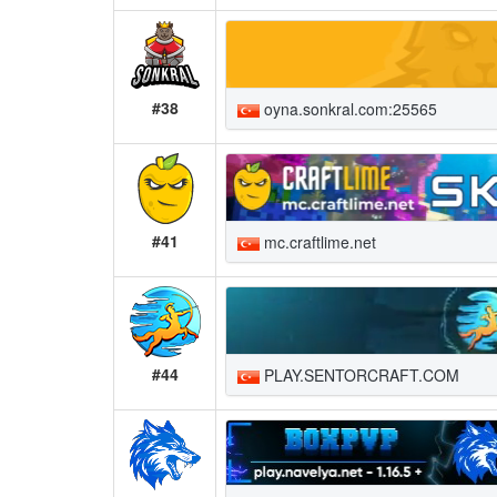
#38
oyna.sonkral.com:25565
#41
mc.craftlime.net
#44
PLAY.SENTORCRAFT.COM