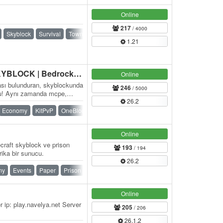
Online
217
/ 4000
Skyblock
Survival
Towny
1.21
CRAFTLIME | TOWNY-SKYBLOCK | Bedrock & Java
Online
ası bulunduran, skyblockunda
246
/ 5000
cu! Aynı zamanda mcpe,
26.2
Economy
KitPvP
OneBlock
Skyblock
Spigot
Towny
Online
ecraft skyblock ve prison
193
/ 194
ika bir sunucu.
26.2
my
Events
Paper
Prison
PvE
PvP
Skyblock
Online
 ip: play.navelya.net Server
205
/ 206
26.1.2