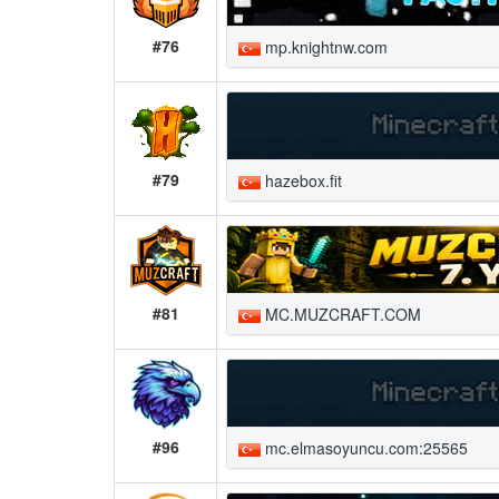
#76
mp.knightnw.com
#79
hazebox.fit
#81
MC.MUZCRAFT.COM
#96
mc.elmasoyuncu.com:25565