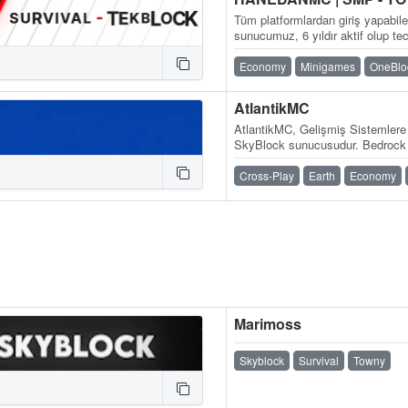
Tüm platformlardan giriş yapabil
sunucumuz, 6 yıldır aktif olup tec
güven vermeye devam ediyor. Si
Economy
Minigames
OneBlo
AtlantikMC
AtlantikMC, Gelişmiş Sistemlere
SkyBlock sunucusudur. Bedrock (M
oyna.atlantikmc.com WebSite: 
Cross-Play
Earth
Economy
Marimoss
Skyblock
Survival
Towny