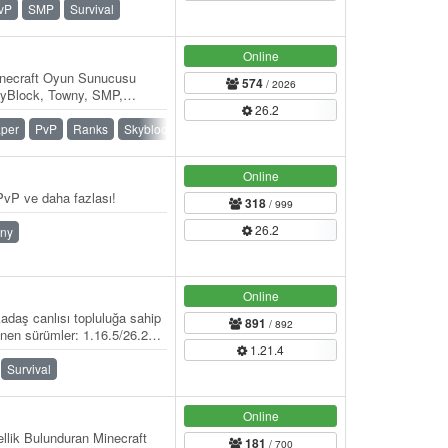
vP
SMP
Survival
Online
necraft Oyun Sunucusu
574
/ 2026
kyBlock, Towny, SMP,
26.2
per
PvP
Ranks
Skyblock
SMP
Towny
Online
vP ve daha fazlası!
318
/ 999
26.2
ny
Online
adaş canlısı topluluğa sahip
891
/ 892
nen sürümler: 1.16.5/26.2
1.21.4
Survival
Online
llik Bulunduran Minecraft
181
/ 700