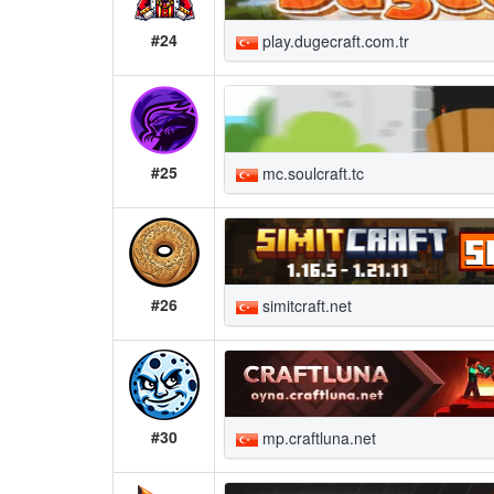
#24
play.dugecraft.com.tr
#25
mc.soulcraft.tc
#26
simitcraft.net
#30
mp.craftluna.net