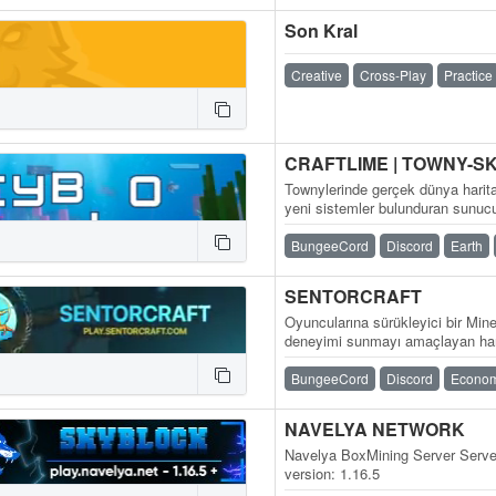
Son Kral
Creative
Cross-Play
Practice
Townylerinde gerçek dünya harit
yeni sistemler bulunduran sunu
bedrock ve java ile…
BungeeCord
Discord
Earth
SENTORCRAFT
Oyuncularına sürükleyici bir Min
deneyimi sunmayı amaçlayan har
BungeeCord
Discord
Econo
NAVELYA NETWORK
Navelya BoxMining Server Server
version: 1.16.5