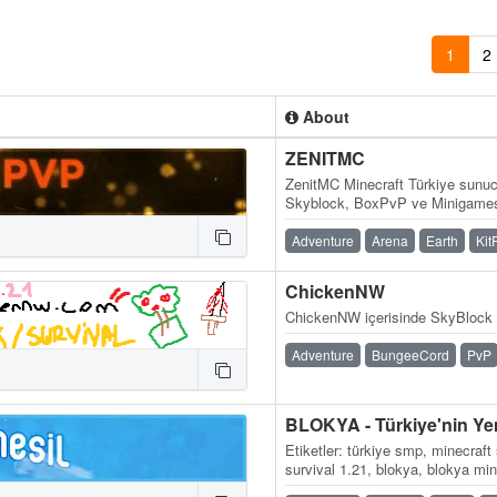
1
2
About
ZENITMC
ZenitMC Minecraft Türkiye sunucu
Skyblock, BoxPvP ve Minigamesl
Adventure
Arena
Earth
Kit
ChickenNW
ChickenNW içerisinde SkyBlock 
Adventure
BungeeCord
PvP
Etiketler: türkiye smp, minecraft
survival 1.21, blokya, blokya mi
minecraft smp serverleri, surviv