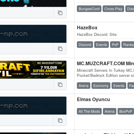
BungeeCord
Cross-Play
Dis
HazeBox
HazeBox Discord: Site:
Discord
Events
PvP
Ranks
Minecraft Servers In Turkey 
Pocket/Bedrock Edition server s
oyun modlarıyla hizmet vermekt
Arena
Economy
Events
Fa
Elmas Oyuncu
All The Mods
Arena
BoxPvP