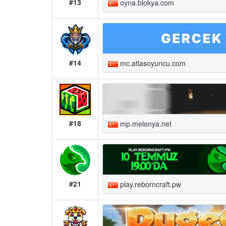
#13
oyna.blokya.com
#14
mc.atlasoyuncu.com
#18
mp.melonya.net
#21
play.reborncraft.pw