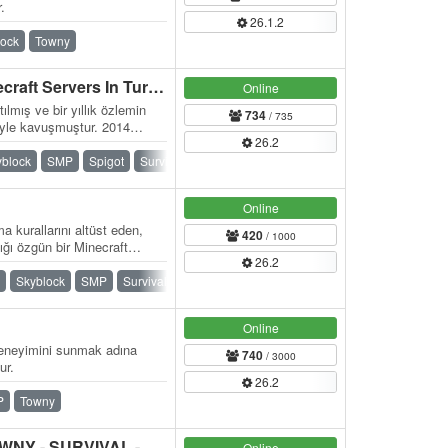
.
26.1.2
lock
Towny
MC.SOULCRAFT.TC Minecraft Servers In Turkey
Online
ılmış ve bir yıllık özlemin
734
/ 735
iyle kavuşmuştur. 2014
26.2
yblock
SMP
Spigot
Survival
Towny
Waterfall
Online
a kurallarını altüst eden,
420
/ 1000
ğı özgün bir Minecraft
26.2
Skyblock
SMP
Survival
Online
deneyimini sunmak adına
740
/ 3000
ur.
26.2
P
Towny
HANEDANMC | SMP - TOWNY - SURVIVAL - TEKBLOCK - SKYBLOCK
Online