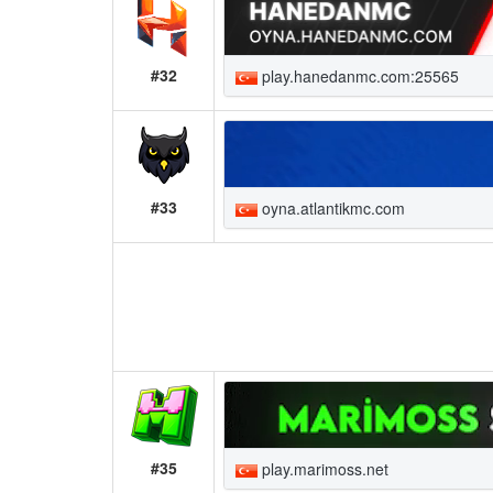
#32
play.hanedanmc.com:25565
#33
oyna.atlantikmc.com
#35
play.marimoss.net