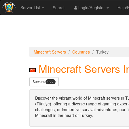
Server List
Search
Login/Register
Help
Minecraft Servers
Countries
Turkey
Minecraft Servers I
Servers
922
Discover the vibrant world of Minecraft servers in T
(Türkiye), offering a diverse range of gaming exper
challenges, or immersive survival adventures, our li
Minecraft in the heart of Turkey.