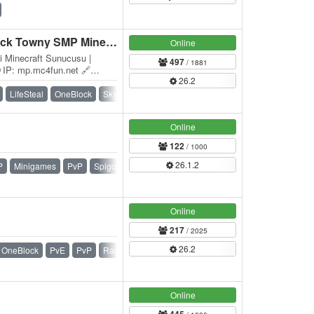
MC4FUN Survival Skyblock Towny SMP Minecraft Türk Sunucusu
Online
i Minecraft Sunucusu |
497
/ 1881
 IP: mp.mc4fun.net 🔗
26.2
gg/mc4fun ⚙️…
LifeSteal
OneBlock
Skyblock
SMP
Survival
Towny
Online
122
/ 1000
26.1.2
P
Minigames
PvP
Spigot
Online
217
/ 2025
26.2
OneBlock
PvE
PvP
Ranks
Skyblock
Survival
Online