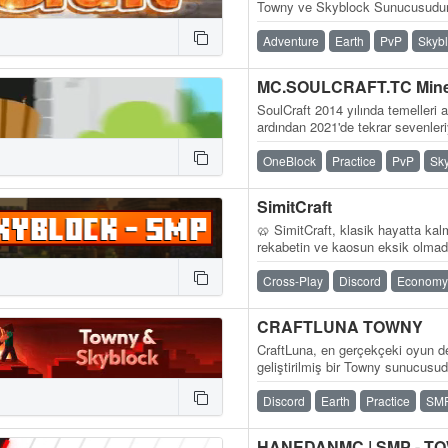
Towny ve Skyblock Sunucusudur
Adventure
Earth
PvP
Skyb
SoulCraft 2014 yılında temelleri at
ardından 2021'de tekrar sevenler
yılından süregelen bir…
OneBlock
Practice
PvP
Sk
SimitCraft
🥨 SimitCraft, klasik hayatta kalm
rekabetin ve kaosun eksik olmadı
deneyimi sunuyor. İster SMP…
Cross-Play
Discord
Economy
CRAFTLUNA TOWNY
CraftLuna, en gerçekçeki oyun 
geliştirilmiş bir Towny sunucusud
Discord
Earth
Practice
SM