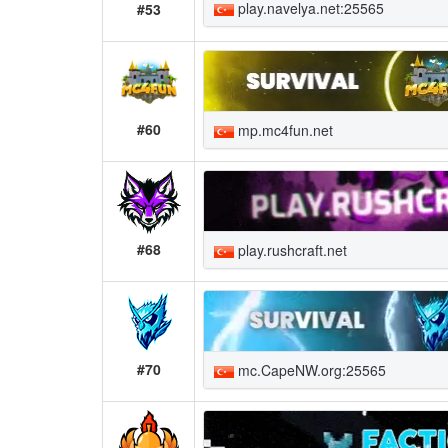
play.navelya.net:25565
#53
#60
mp.mc4fun.net
#68
play.rushcraft.net
#70
mc.CapeNW.org:25565