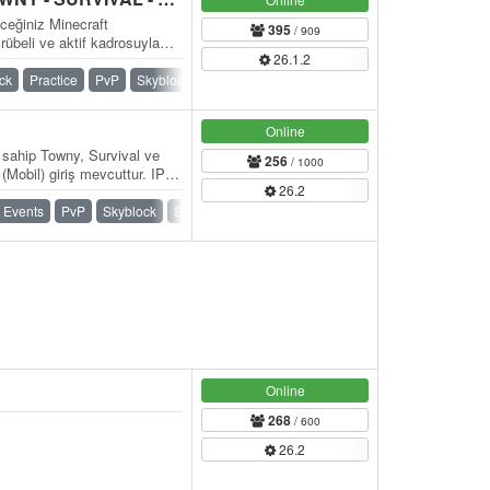
eceğiniz Minecraft
395
/ 909
rübeli ve aktif kadrosuyla
26.1.2
zleri…
ck
Practice
PvP
Skyblock
SMP
Survival
Towny
Online
 sahip Towny, Survival ve
256
/ 1000
obil) giriş mevcuttur. IP:
26.2
/…
Events
PvP
Skyblock
Survival
Towny
War
Online
268
/ 600
26.2