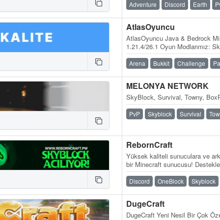
Adventure
Discord
Earth
P
AtlasOyuncu
AtlasOyuncu Java & Bedrock Mi
1.21.4/26.1 Oyun Modlarımız: S
BoxPvP, Practice PvP
Arena
Bukkit
Challenge
Pa
MELONYA NETWORK
SkyBlock, Survival, Towny, BoxP
PvP
Skyblock
Survival
Tow
RebornCraft
Yüksek kaliteli sunuculara ve ark
bir Minecraft sunucusu! Destekle
Sunucu adresi:…
Discord
OneBlock
Skyblock
DugeCraft
DugeCraft Yeni Nesil Bir Çok Öze