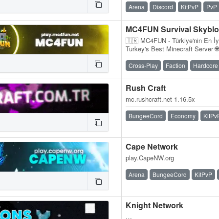
Arena
Discord
KitPvP
PvP
🇹🇷 MC4FUN - Türkiye'nin En İy
Turkey's Best Minecraft Server 
Website: / 💬 Discord: discord.
Cross-Play
Faction
Hardcore
Rush Craft
mc.rushcraft.net 1.16.5x
BungeeCord
Economy
KitPv
Cape Network
play.CapeNW.org
Arena
BungeeCord
KitPvP
Knight Network
…