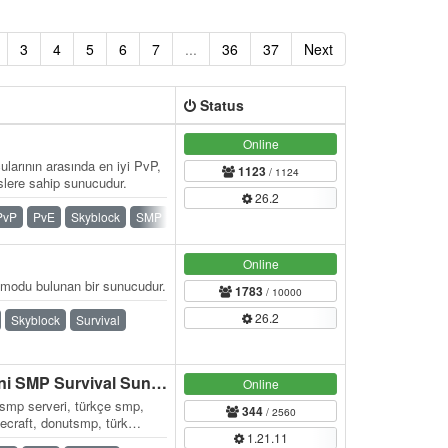
3
4
5
6
7
...
36
37
Next
Status
Online
larının arasında en iyi PvP,
1123
/ 1124
ere sahip sunucudur.
26.2
PvP
PvE
Skyblock
SMP
Survival
Towny
Online
modu bulunan bir sunucudur.
1783
/ 10000
26.2
Skyblock
Survival
BLOKYA - Türkiye'nin Yeni SMP Survival Sunucusu
Online
 smp serveri, türkçe smp,
344
/ 2560
necraft, donutsmp, türk
1.21.11
al…