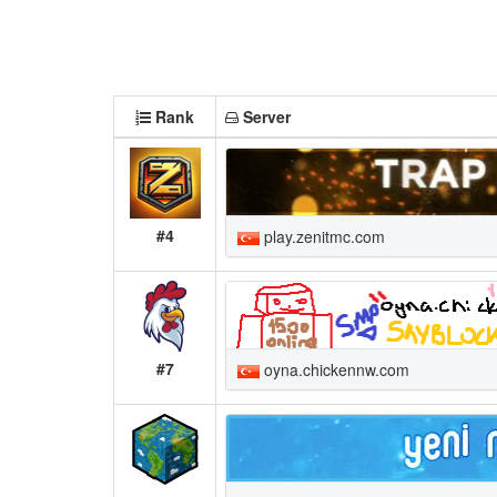
Rank
Server
#4
play.zenitmc.com
#7
oyna.chickennw.com