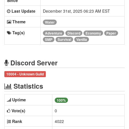
Since
Last Update
December 31st, 2025 06:23 AM EST
Theme
Water
Tag(s)
Adventure
Discord
Economy
Paper
SMP
Survival
Vanilla
Discord Server
10004 - Unknown Guild
Statistics
Uptime
100%
Vote(s)
0
Rank
4022