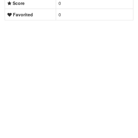
Score
0
Favorited
0