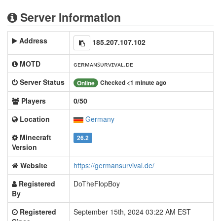
Server Information
Address
185.207.107.102
MOTD
ɢᴇʀᴍᴀɴꜱᴜʀᴠɪᴠᴀʟ.ᴅᴇ
Server Status
Checked <1 minute ago
Online
Players
0/50
Location
Germany
Minecraft
26.2
Version
Website
https://germansurvival.de/
Registered
DoTheFlopBoy
By
Registered
September 15th, 2024 03:22 AM EST