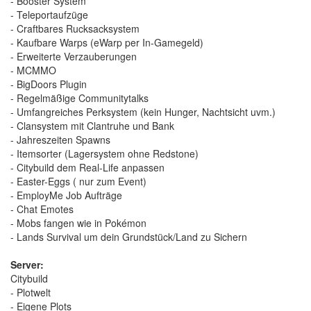
- Booster System
- Teleportaufzüge
- Craftbares Rucksacksystem
- Kaufbare Warps (eWarp per In-Gamegeld)
- Erweiterte Verzauberungen
- MCMMO
- BigDoors Plugin
- Regelmäßige Communitytalks
- Umfangreiches Perksystem (kein Hunger, Nachtsicht uvm.)
- Clansystem mit Clantruhe und Bank
- Jahreszeiten Spawns
- Itemsorter (Lagersystem ohne Redstone)
- Citybuild dem Real-Life anpassen
- Easter-Eggs ( nur zum Event)
- EmployMe Job Aufträge
- Chat Emotes
- Mobs fangen wie in Pokémon
- Lands Survival um dein Grundstück/Land zu Sichern
Server:
Citybuild
- Plotwelt
- Eigene Plots