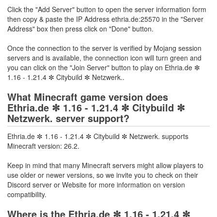
Click the "Add Server" button to open the server information form
then copy & paste the IP Address ethria.de:25570 in the "Server
Address" box then press click on "Done" button.
Once the connection to the server is verified by Mojang session
servers and is available, the connection icon will turn green and
you can click on the "Join Server" button to play on Ethria.de ✼
1.16 - 1.21.4 ✼ Citybuild ✼ Netzwerk..
What Minecraft game version does
Ethria.de ✼ 1.16 - 1.21.4 ✼ Citybuild ✼
Netzwerk. server support?
Ethria.de ✼ 1.16 - 1.21.4 ✼ Citybuild ✼ Netzwerk. supports
Minecraft version: 26.2.
Keep in mind that many Minecraft servers might allow players to
use older or newer versions, so we invite you to check on their
Discord server or Website for more information on version
compatibility.
Where is the Ethria.de ✼ 1.16 - 1.21.4 ✼