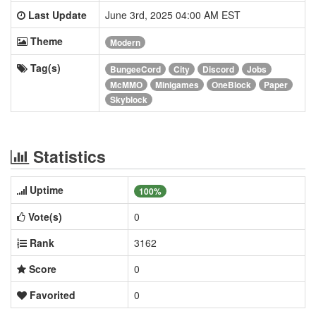
Last Update
June 3rd, 2025 04:00 AM EST
Theme
Modern
Tag(s)
BungeeCord
City
Discord
Jobs
McMMO
Minigames
OneBlock
Paper
Skyblock
Statistics
Uptime
100%
Vote(s)
0
Rank
3162
Score
0
Favorited
0