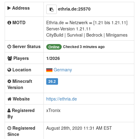
Address
ethria.de:25570
MOTD
Ethria.de ∞ Netzwerk ∞ [1.21 bis 1.21.11]
Server-Version 1.21.11
CityBuild | Survival | Bedrock | Minigames
Server Status
Checked 3 minutes ago
Online
Players
1/2026
Location
Germany
Minecraft
26.2
Version
Website
https://ethria.de
Registered
xTronix
By
Registered
August 28th, 2020 11:31 AM EST
Since