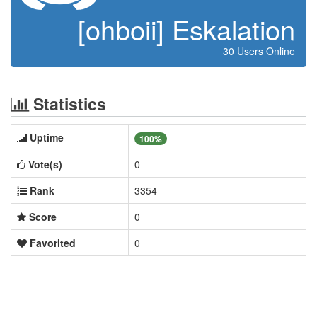
[ohboii] Eskalation
30 Users Online
Statistics
Uptime
100%
Vote(s)
0
Rank
3354
Score
0
Favorited
0