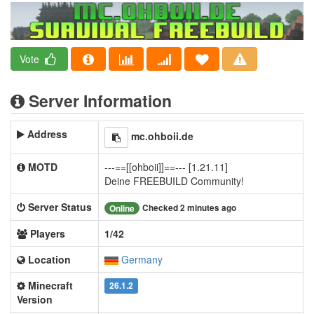
Vote
Server Information
Address
mc.ohboii.de
MOTD
---==[[ohboii]]==--- [1.21.11]
Deine FREEBUILD Community!
Server Status
Checked 2 minutes ago
Online
Players
1/42
Location
Germany
Minecraft
26.1.2
Version