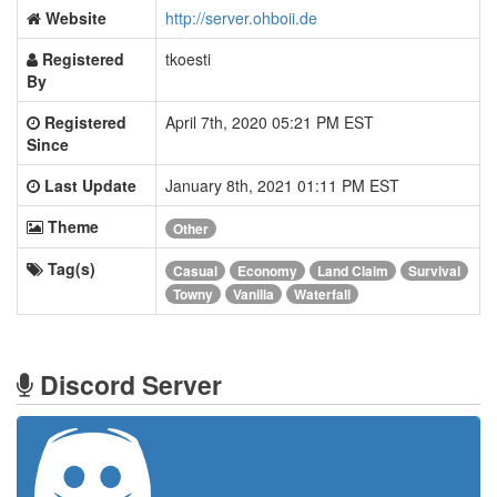
Website
http://server.ohboii.de
Registered
tkoesti
By
Registered
April 7th, 2020 05:21 PM EST
Since
Last Update
January 8th, 2021 01:11 PM EST
Theme
Other
Tag(s)
Casual
Economy
Land Claim
Survival
Towny
Vanilla
Waterfall
Discord Server