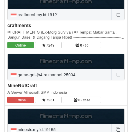
craftment.my.id:19121
craftments
📢 CRAFT MENTS (Ex-Morg Survival) 📢 Tempat Mabar Santai,
Bangun Base, & Dagang Tanpa Ribet! -------------------------------------------
------- Mencari server Minecraft…
Online
7249
0
/ 50
game-gnl-jh4.raznar.net:25004
MineNotCraft
A Server Minecraft SMP Indonesia
Offline
7251
0
/ 2026
minesix.my.id:19155