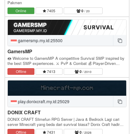
Pakmen
Online
7405
0
/ 20
gamersmp.my.id:25500
GamersMP
🍩 Welcome to GamersMP A competitive Survival SMP inspired by
the best SMP experiences. ⚔️ PvP & Combat 💰 Player-Driven
Economy 🏡 Land Claim System 🌍 Java & Bedrock…
Offline
7413
0
/ 2010
play.donixcraft.my.id:25029
DONIX CRAFT
DONIX CRAFT Slimefun RPG Server | Java & Bedrock Lagi cari
server Minecraft yang beda dari survival biasa? Donix Craft hadir
dengan tema Slimefun RPG, tempat kamu bisa…
Offline
7431
0
/ 2026