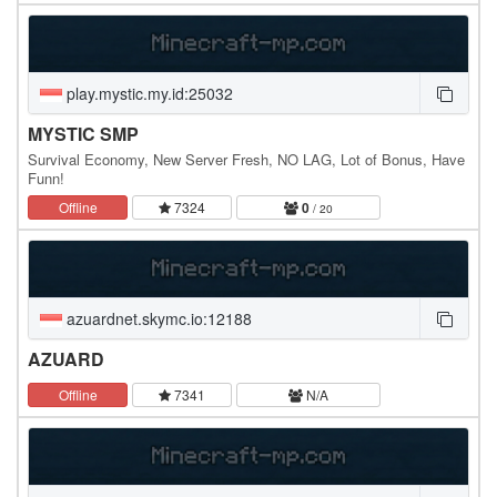
play.mystic.my.id:25032
MYSTIC SMP
Survival Economy, New Server Fresh, NO LAG, Lot of Bonus, Have
Funn!
Offline
7324
0
/ 20
azuardnet.skymc.io:12188
AZUARD
Offline
7341
N/A