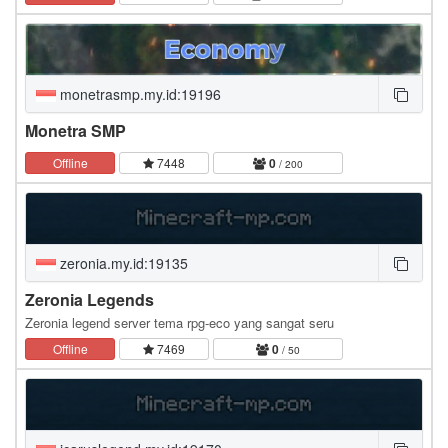
monetrasmp.my.id:19196
Monetra SMP
Offline
7448
0
/ 200
zeronia.my.id:19135
Zeronia Legends
Zeronia legend server tema rpg-eco yang sangat seru
Offline
7469
0
/ 50