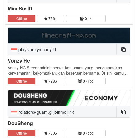
MineSix ID
Offline
7261
0
/ 5
play.vonzymc.my.id
Vonzy Hc
Vonzy HC Server adalah server komunitas yang mengutamakan
kenyamanan, kekompakan, dan keseruan bersama. Di sini kamu
bisa menemukan tempat nongkrong asik, diskusi…
Offline
7286
0
/ 100
relations-guam.gl.joinmc.link
DouSheng
Offline
7305
0
/ 500