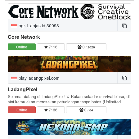
bgr-1.anjas.id:30093
Core Network
Online
7116
0
/ 2026
play.ladangpixel.com
LadangPixel
Selamat datang di LadangPixel! ⚔️ Bukan sekadar survival biasa, di
sini kamu akan merasakan petualangan tanpa batas (Unlimited
Adventures). Kami menggabungkan kenyamanan…
Offline
7136
0
/ 64