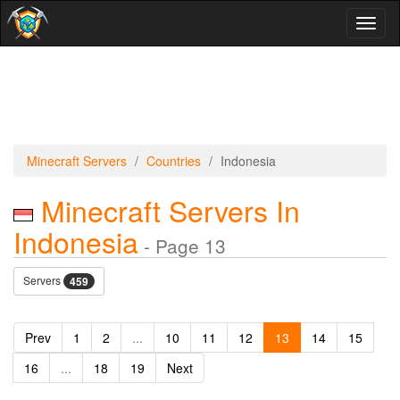
Toggl
naviga
Minecraft Servers
Countries
Indonesia
Minecraft Servers In
Indonesia
- Page 13
Servers
459
Prev
1
2
...
10
11
12
13
14
15
16
...
18
19
Next