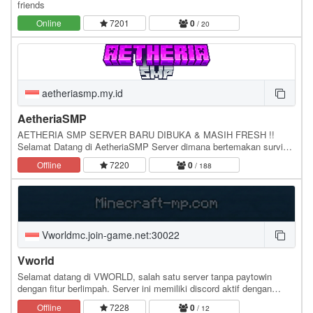
friends
Online
7201
0
/ 20
aetheriasmp.my.id
AetheriaSMP
AETHERIA SMP SERVER BARU DIBUKA & MASIH FRESH !!
Selamat Datang di AetheriaSMP Server dimana bertemakan survival
ekonomi yang membebaskan player untuk saling…
Offline
7220
0
/ 188
Vworldmc.join-game.net:30022
Vworld
Selamat datang di VWORLD, salah satu server tanpa paytowin
dengan fitur berlimpah. Server ini memiliki discord aktif dengan
pemain yang ramah. Takut mati? Kami memiliki…
Offline
7228
0
/ 12