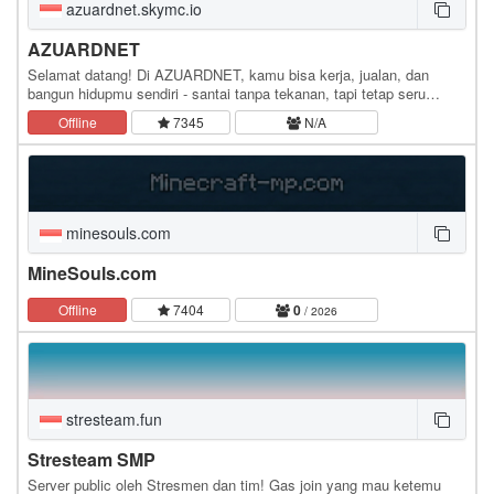
azuardnet.skymc.io
AZUARDNET
Selamat datang! Di AZUARDNET, kamu bisa kerja, jualan, dan
bangun hidupmu sendiri - santai tanpa tekanan, tapi tetap seru
dijalani bareng pemain lain.
Offline
7345
N/A
minesouls.com
MineSouls.com
Offline
7404
0
/ 2026
stresteam.fun
Stresteam SMP
Server public oleh Stresmen dan tim! Gas join yang mau ketemu