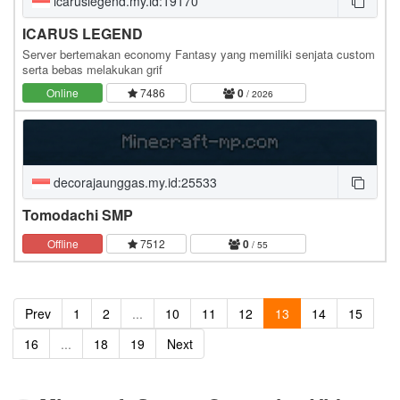
icaruslegend.my.id:19170
ICARUS LEGEND
Server bertemakan economy Fantasy yang memiliki senjata custom
serta bebas melakukan grif
Online
7486
0
/ 2026
decorajaunggas.my.id:25533
Tomodachi SMP
Offline
7512
0
/ 55
Prev
1
2
...
10
11
12
13
14
15
16
...
18
19
Next