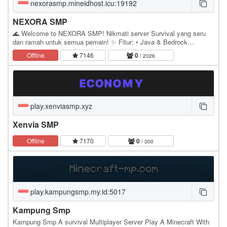
nexorasmp.mineidhost.icu:19192
NEXORA SMP
🌊 Welcome to NEXORA SMP! Nikmati server Survival yang seru
dan ramah untuk semua pemain! ✨ Fitur: • Java & Bedrock
Crossplay • Land Claim • RTP • Friendly Community •…
Offline
7146
0
/ 2026
play.xenviasmp.xyz
Xenvia SMP
Offline
7170
0
/ 300
play.kampungsmp.my.id:5017
Kampung Smp
Kampung Smp A survival Multiplayer Server Play A Minecraft With