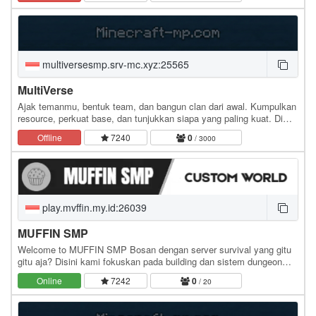
multiversesmp.srv-mc.xyz:25565
MultiVerse
Ajak temanmu, bentuk team, dan bangun clan dari awal. Kumpulkan
resource, perkuat base, dan tunjukkan siapa yang paling kuat. Di
sini bukan cuma soal survive tapi soal…
Offline
7240
0
/ 3000
play.mvffin.my.id:26039
MUFFIN SMP
Welcome to MUFFIN SMP Bosan dengan server survival yang gitu
gitu aja? Disini kami fokuskan pada building dan sistem dungeon
yang dapat memberikan keseruan dalam bermain…
Online
7242
0
/ 20