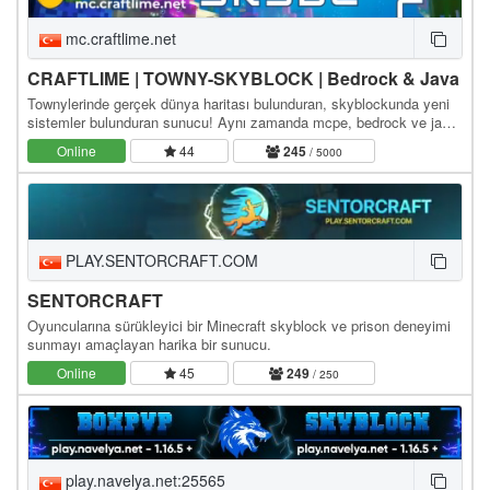
mc.craftlime.net
CRAFTLIME | TOWNY-SKYBLOCK | Bedrock & Java
Townylerinde gerçek dünya haritası bulunduran, skyblockunda yeni
sistemler bulunduran sunucu! Aynı zamanda mcpe, bedrock ve java
ile bağlanabilirsiniz! Java ip bilgiler:…
Online
44
245
/ 5000
PLAY.SENTORCRAFT.COM
SENTORCRAFT
Oyuncularına sürükleyici bir Minecraft skyblock ve prison deneyimi
sunmayı amaçlayan harika bir sunucu.
Online
45
249
/ 250
play.navelya.net:25565