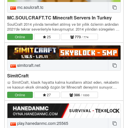
mc.soulcraft.tc
MC.SOULCRAFT.TC Minecraft Servers In Turkey
SoulCraft 2014 yılında temelleri atılmış ve bir yıllık özlemin ardından
2021'de tekrar sevenleriyle kavuşmuştur. 2014 yılından süregelen bir
birliktelik ve çalışma…
Online
25
773
/ 774
simitcraft.net
SimitCraft
🥨 SimitCraft, klasik hayatta kalma kurallarını altüst eden, rekabetin
ve kaosun eksik olmadığı özgün bir Minecraft deneyimi sunuyor.
İster SMP dünyasında ittifaklar…
Online
27
386
/ 1000
play.hanedanmc.com:25565