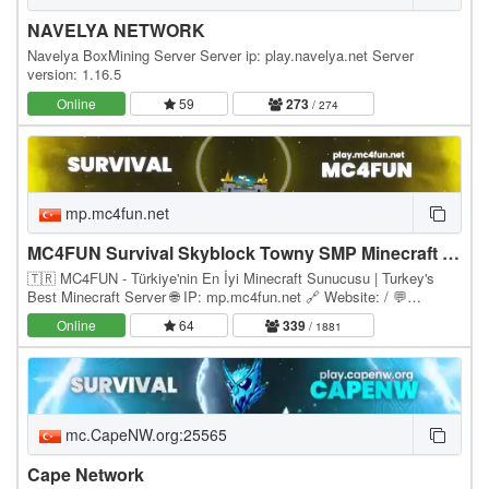
NAVELYA NETWORK
Navelya BoxMining Server Server ip: play.navelya.net Server
version: 1.16.5
Online
59
273
/ 274
mp.mc4fun.net
MC4FUN Survival Skyblock Towny SMP Minecraft Türk Sunucusu
🇹🇷 MC4FUN - Türkiye'nin En İyi Minecraft Sunucusu | Turkey's
Best Minecraft Server 🌐 IP: mp.mc4fun.net 🔗 Website: / 💬
Discord: discord.gg/mc4fun ⚙️ Version: Paper 1.21.x…
Online
64
339
/ 1881
mc.CapeNW.org:25565
Cape Network