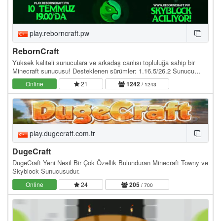
play.reborncraft.pw
RebornCraft
Yüksek kaliteli sunuculara ve arkadaş canlısı topluluğa sahip bir
Minecraft sunucusu! Desteklenen sürümler: 1.16.5/26.2 Sunucu
adresi: play.reborncraft.pw Web site:…
Online
21
1242
/ 1243
play.dugecraft.com.tr
DugeCraft
DugeCraft Yeni Nesil Bir Çok Özellik Bulunduran Minecraft Towny ve
Skyblock Sunucusudur.
Online
24
205
/ 700