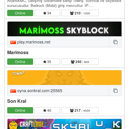
AtlantikMC, Gelişmiş Sistemlere sahip Towny, Survival ve SkyBlock
sunucusudur. Bedrock (Mobil) giriş mevcuttur. IP:
oyna.atlantikmc.com WebSite: / Discord: /
Online
34
210
/ 1000
play.marimoss.net
Marimoss
Online
35
240
/ 600
oyna.sonkral.com:25565
Son Kral
Online
40
217
/ 4000