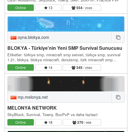
Online
13
554
/ 2026
oyna.blokya.com
BLOKYA - Türkiye'nin Yeni SMP Survival Sunucusu
Etiketler: türkiye smp, minecraft smp serveri, türkçe smp, survival
1.21, blokya, blokya minecraft, donutsmp, türk minecraft smp
serverleri, survival serverler, hayatta…
Online
14
345
/ 2560
mp.melonya.net
MELONYA NETWORK
SkyBlock, Survival, Towny, BoxPvP ve daha fazlası!
Online
18
270
/ 999