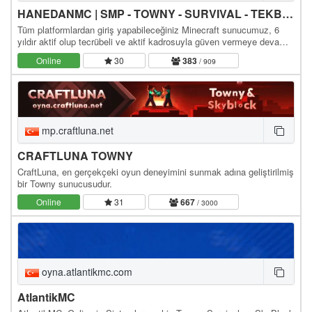
HANEDANMC | SMP - TOWNY - SURVIVAL - TEKBLOCK - SKYBLOCK
Tüm platformlardan giriş yapabileceğiniz Minecraft sunucumuz, 6
yıldır aktif olup tecrübeli ve aktif kadrosuyla güven vermeye devam
ediyor. Sizleri aramızda görmekten…
Online
30
383
/ 909
mp.craftluna.net
CRAFTLUNA TOWNY
CraftLuna, en gerçekçeki oyun deneyimini sunmak adına geliştirilmiş
bir Towny sunucusudur.
Online
31
667
/ 3000
oyna.atlantikmc.com
AtlantikMC