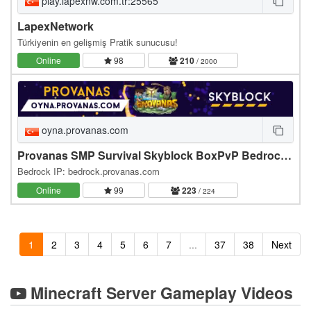
play.lapexnw.com.tr:25565
LapexNetwork
Türkiyenin en gelişmiş Pratik sunucusu!
Online
98
210
/ 2000
oyna.provanas.com
Provanas SMP Survival Skyblock BoxPvP Bedrock >[1.21.8+]
Bedrock IP: bedrock.provanas.com
Online
99
223
/ 224
1
2
3
4
5
6
7
...
37
38
Next
Minecraft Server Gameplay Videos