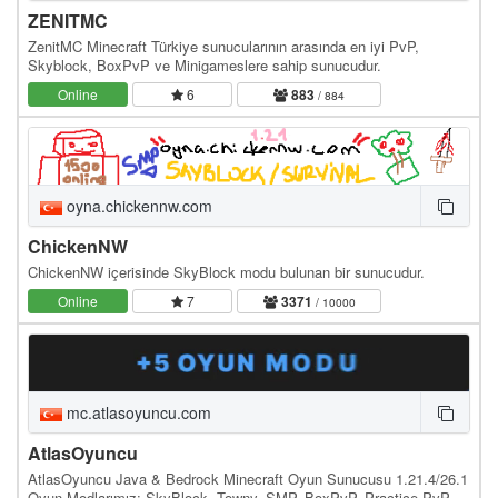
ZENITMC
ZenitMC Minecraft Türkiye sunucularının arasında en iyi PvP,
Skyblock, BoxPvP ve Minigameslere sahip sunucudur.
Online
6
883
/ 884
oyna.chickennw.com
ChickenNW
ChickenNW içerisinde SkyBlock modu bulunan bir sunucudur.
Online
7
3371
/ 10000
mc.atlasoyuncu.com
AtlasOyuncu
AtlasOyuncu Java & Bedrock Minecraft Oyun Sunucusu 1.21.4/26.1
Oyun Modlarımız: SkyBlock, Towny, SMP, BoxPvP, Practice PvP