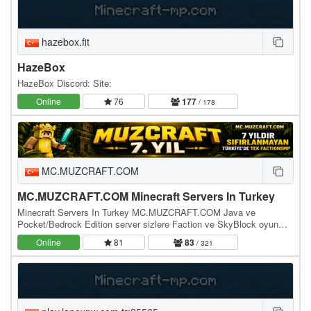
hazebox.fit
HazeBox
HazeBox Discord: Site:
Online
76
177
/ 178
MC.MUZCRAFT.COM
MC.MUZCRAFT.COM Minecraft Servers In Turkey
Minecraft Servers In Turkey MC.MUZCRAFT.COM Java ve
Pocket/Bedrock Edition server sizlere Faction ve SkyBlock oyun
modlarıyla hizmet vermektedir. Bu sunucu Java,…
Online
81
83
/ 321