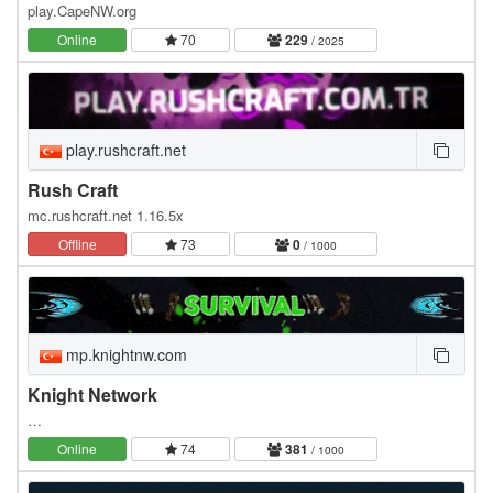
play.CapeNW.org
Online
70
229
/ 2025
play.rushcraft.net
Rush Craft
mc.rushcraft.net 1.16.5x
Offline
73
0
/ 1000
mp.knightnw.com
Knight Network
…
Online
74
381
/ 1000