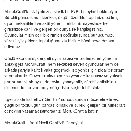
MorukCraft'ta sizi yalnızca klasik bir PvP deneyimi beklemiyor.
Sürekli güncellenen içerikler, özgün özellikler, optimize edilmiş
oyun mekanikleri ve aktif yönetim ekibimiz sayesinde her
girişinizde canlı ve gelişen bir dünya ile karşılaşırsınız.
Oyuncularımızın geri bildirimleri doğrultusunda sunucumuzu
sürekli iyileştiriyor, topluluğumuzla birlikte büyümeye devam
ediyoruz.
Güçlü ekonomisi, dengeli oyun yapısı ve profesyonel yönetim
anlayışıyla MorukCraft, hem rekabeti seven oyuncular hem de
arkadaşlarıyla kaliteli vakit geçirmek isteyenler için ideal bir ortam
sunmaktadır. Güvenilir altyapımız sayesinde kesintisiz ve yüksek
performanslı bir oyun deneyimi yaşayabilir, sürekli geliştirilen
sistemlerle her zaman yeni içerikler keşfedebilirsiniz.
Eğer siz de kaliteli bir GenPvP sunucusunda mücadele etmek,
güçlü bir topluluğun parçası olmak ve sürekli gelişen bir Minecraft
deneyimi yaşamak istiyorsanız, MorukCraft'a katılın.
MorukCraft – Yeni Nesil GenPvP Deneyimi.