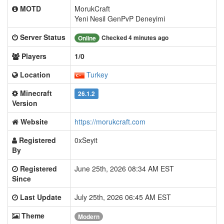
MOTD
MorukCraft
Yeni Nesil GenPvP Deneyimi
Server Status
Checked 4 minutes ago
Online
Players
1/0
Location
Turkey
Minecraft
26.1.2
Version
Website
https://morukcraft.com
Registered
0xSeyit
By
Registered
June 25th, 2026 08:34 AM EST
Since
Last Update
July 25th, 2026 06:45 AM EST
Theme
Modern