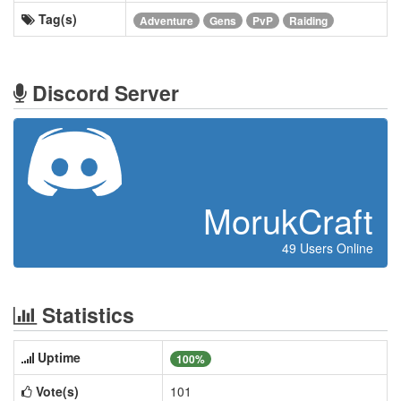
Tag(s)
Adventure
Gens
PvP
Raiding
Discord Server
MorukCraft
49 Users Online
Statistics
Uptime
100%
Vote(s)
101