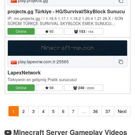
play.projects.gg
projects.gg Türkiye - HG/Survival/SkyBlock Sunucu
IP: mc.projects.gg / / 1.16.5 1.17.1 1.18.2 1.20.4 1.21 26.X / SON
SÜRÜM TÜRKÇE SURVIVAL SKYBLOCK EMEK SUNUCU
Minecraft 26.X sürümünü hızlıca kurmak için:
Online
95
153
/ 154
play.lapexnw.com.tr:25565
LapexNetwork
Türkiyenin en gelişmiş Pratik sunucusu!
Online
98
240
/ 2000
1
2
3
4
5
6
7
...
36
37
Next
Minecraft Server Gameplay Videos