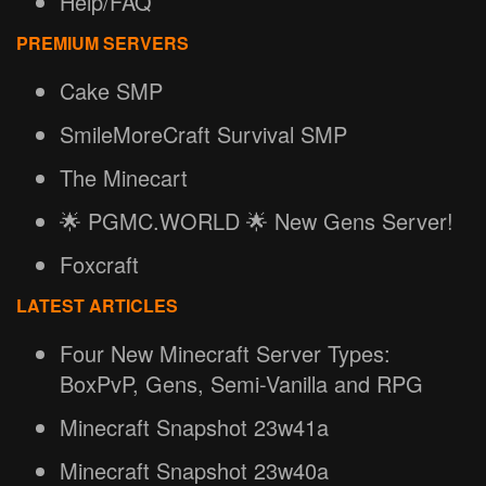
Help/FAQ
PREMIUM SERVERS
Cake SMP
SmileMoreCraft Survival SMP
The Minecart
🌟 PGMC.WORLD 🌟 New Gens Server!
Foxcraft
LATEST ARTICLES
Four New Minecraft Server Types:
BoxPvP, Gens, Semi-Vanilla and RPG
Minecraft Snapshot 23w41a
Minecraft Snapshot 23w40a