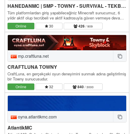
HANEDANMC | SMP - TOWNY - SURVIVAL - TEKBLOCK - SKYBLOCK
Tüm platformlardan giriş yapabileceğiniz Minecraft sunucumuz, 6
yıldır aktif olup tecrübeli ve aktif kadrosuyla güven vermeye devam
ediyor. Sizleri aramızda görmekten…
Online
30
426
/ 909
mp.craftluna.net
CRAFTLUNA TOWNY
CraftLuna, en gerçekçeki oyun deneyimini sunmak adına geliştirilmiş
bir Towny sunucusudur.
Online
32
840
/ 3000
oyna.atlantikmc.com
AtlantikMC