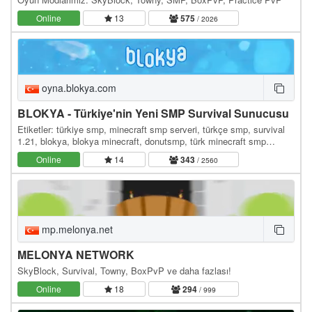
Online
13
575
/ 2026
oyna.blokya.com
BLOKYA - Türkiye'nin Yeni SMP Survival Sunucusu
Etiketler: türkiye smp, minecraft smp serveri, türkçe smp, survival
1.21, blokya, blokya minecraft, donutsmp, türk minecraft smp
serverleri, survival serverler, hayatta…
Online
14
343
/ 2560
mp.melonya.net
MELONYA NETWORK
SkyBlock, Survival, Towny, BoxPvP ve daha fazlası!
Online
18
294
/ 999