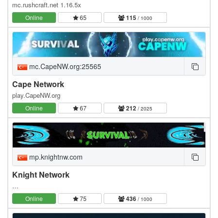
mc.rushcraft.net 1.16.5x
Online
65
115
/ 1000
mc.CapeNW.org:25565
Cape Network
play.CapeNW.org
Online
67
212
/ 2025
mp.knightnw.com
Knight Network
…
Online
75
436
/ 1000