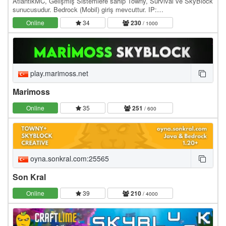
AtlantikMC, Gelişmiş Sistemlere sahip Towny, Survival ve SkyBlock
sunucusudur. Bedrock (Mobil) giriş mevcuttur. IP:
oyna.atlantikmc.com WebSite: / Discord: /
Online
34
230
/ 1000
play.marimoss.net
Marimoss
Online
35
251
/ 600
oyna.sonkral.com:25565
Son Kral
Online
39
210
/ 4000