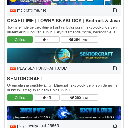
mc.craftlime.net
CRAFTLIME | TOWNY-SKYBLOCK | Bedrock & Java
Townylerinde gerçek dünya haritası bulunduran, skyblockunda yeni
sistemler bulunduran sunucu! Aynı zamanda mcpe, bedrock ve java
ile bağlanabilirsiniz! Java ip bilgiler:…
Online
41
254
/ 5000
PLAY.SENTORCRAFT.COM
SENTORCRAFT
Oyuncularına sürükleyici bir Minecraft skyblock ve prison deneyimi
sunmayı amaçlayan harika bir sunucu.
Online
45
260
/ 261
play.navelya.net:25565