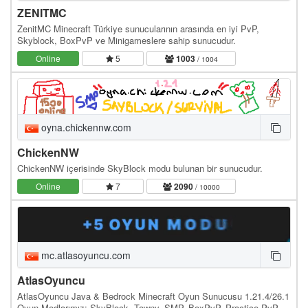
ZENITMC
ZenitMC Minecraft Türkiye sunucularının arasında en iyi PvP,
Skyblock, BoxPvP ve Minigameslere sahip sunucudur.
Online
5
1003
/ 1004
oyna.chickennw.com
ChickenNW
ChickenNW içerisinde SkyBlock modu bulunan bir sunucudur.
Online
7
2090
/ 10000
mc.atlasoyuncu.com
AtlasOyuncu
AtlasOyuncu Java & Bedrock Minecraft Oyun Sunucusu 1.21.4/26.1
Oyun Modlarımız: SkyBlock, Towny, SMP, BoxPvP, Practice PvP