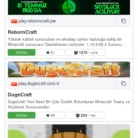
play.reborncraft.pw
RebornCraft
Yüksek kaliteli sunuculara ve arkadaş canlısı topluluğa sahip bir
Minecraft sunucusu! Desteklenen sürümler: 1.16.5/26.2 Sunucu
adresi: play.reborncraft.pw Web site:…
Online
21
1275
/ 1276
play.dugecraft.com.tr
DugeCraft
DugeCraft Yeni Nesil Bir Çok Özellik Bulunduran Minecraft Towny ve
Skyblock Sunucusudur.
Online
24
234
/ 700