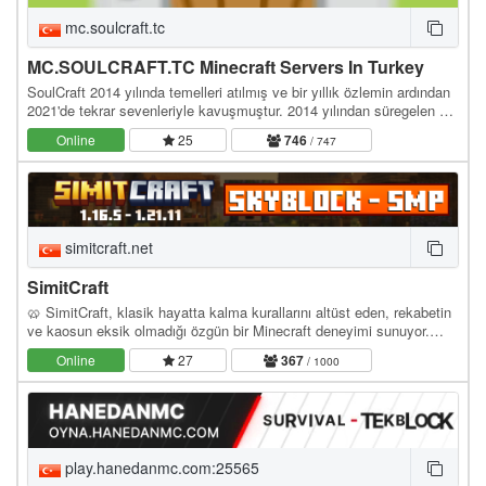
mc.soulcraft.tc
MC.SOULCRAFT.TC Minecraft Servers In Turkey
SoulCraft 2014 yılında temelleri atılmış ve bir yıllık özlemin ardından
2021'de tekrar sevenleriyle kavuşmuştur. 2014 yılından süregelen bir
birliktelik ve çalışma…
Online
25
746
/ 747
simitcraft.net
SimitCraft
🥨 SimitCraft, klasik hayatta kalma kurallarını altüst eden, rekabetin
ve kaosun eksik olmadığı özgün bir Minecraft deneyimi sunuyor.
İster SMP dünyasında ittifaklar…
Online
27
367
/ 1000
play.hanedanmc.com:25565