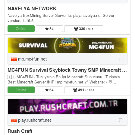
NAVELYA NETWORK
Navelya BoxMining Server Server ip: play.navelya.net Server
version: 1.16.5
Online
54
330
/ 331
mp.mc4fun.net
MC4FUN Survival Skyblock Towny SMP Minecraft Türk Sunucusu
🇹🇷 MC4FUN - Türkiye'nin En İyi Minecraft Sunucusu | Turkey's
Best Minecraft Server 🌐 IP: mp.mc4fun.net 🔗 Website: / 💬
Discord: discord.gg/mc4fun ⚙️ Version: Paper 1.21.x…
Online
64
491
/ 1881
play.rushcraft.net
Rush Craft