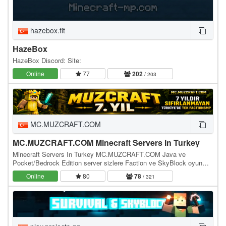
hazebox.fit
HazeBox
HazeBox Discord: Site:
Online
77
202
/ 203
MC.MUZCRAFT.COM
MC.MUZCRAFT.COM Minecraft Servers In Turkey
Minecraft Servers In Turkey MC.MUZCRAFT.COM Java ve
Pocket/Bedrock Edition server sizlere Faction ve SkyBlock oyun
modlarıyla hizmet vermektedir. Bu sunucu Java,…
Online
80
78
/ 321